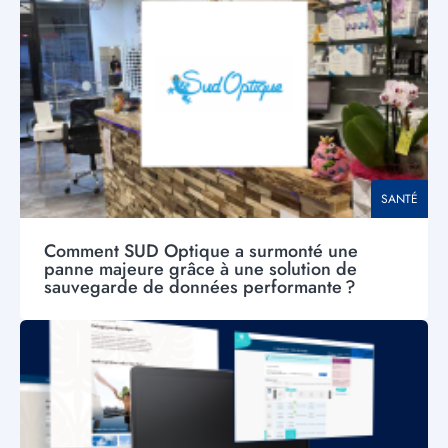
THÉMATIQU
SANTÉ
Comment SUD Optique a surmonté une
panne majeure grâce à une solution de
sauvegarde de données performante ?
Visuel
principal