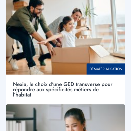
Visuel
principal
THÉMATIQUE
DÉMATÉRIALISATION
Nexia, le choix d’une GED transverse pour
répondre aux spécificités métiers de
l’habitat
Visuel
principal