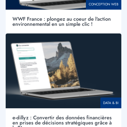
THÉMATIQUE
CONCEPTION WEB
WWF France : plongez au coeur de l'action
environnemental en un simple clic !
Visuel
principal
THÉMATIQUE
DATA & BI
e-dillyz : Convertir des données financières
en prises de décisions stratégiques grâce à