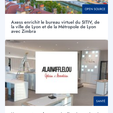
THÉMATIQUE
OPEN SOURCE
Axess enrichit le bureau virtuel du SITIV, de
la ville de Lyon et de la Métropole de Lyon
avec Zimbra
Visuel
principal
THÉMATIQU
SANTÉ