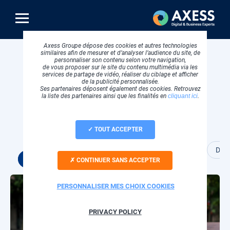
Aller
au
contenu
principal
Axess Groupe dépose des cookies et autres technologies
similaires afin de mesurer et d’analyser l’audience du site, de
Fil
Accueil
Success stories
personnaliser son contenu selon votre navigation,
d'Ariane
de vous proposer sur le site du contenu multimédia via les
services de partage de vidéo, réaliser du ciblage et afficher
de la publicité personnalisée.
Ses partenaires déposent également des cookies. Retrouvez
la liste des partenaires ainsi que les finalités en
cliquant ici
.
Success stories
TOUT ACCEPTER
Cloud et hébergement
Conception web
Data
Tous
CONTINUER SANS ACCEPTER
Visuel
PERSONNALISER MES CHOIX COOKIES
principal
PRIVACY POLICY