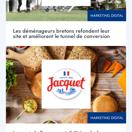
THÉMATIQUE
MARKETING DIGITAL
Les déménageurs bretons refondent leur
site et améliorent le tunnel de conversion
Visuel
principal
THÉMATIQUE
MARKETING DIGITAL