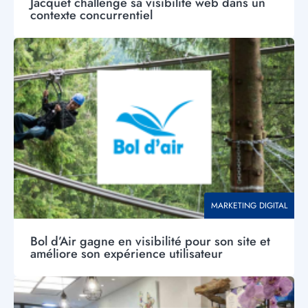
Jacquet challenge sa visibilité web dans un
contexte concurrentiel
Visuel
principal
THÉMATIQUE
MARKETING DIGITAL
Bol d’Air gagne en visibilité pour son site et
améliore son expérience utilisateur
Visuel
principal