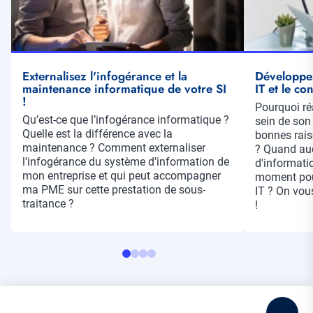
Externalisez l'infogérance et la
Développez
maintenance informatique de votre SI
IT et le co
!
Résumé
Pourquoi ré
Résumé
Qu’est-ce que l’infogérance informatique ?
sein de son 
Quelle est la différence avec la
bonnes raiso
maintenance ? Comment externaliser
? Quand au
l’infogérance du système d’information de
d'informatio
mon entreprise et qui peut accompagner
moment pour
ma PME sur cette prestation de sous-
IT ? On vous
traitance ?
!