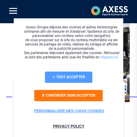
Aller
au
contenu
principal
Axess Groupe dépose des cookies et autres technologies
similaires afin de mesurer et d’analyser l’audience du site, de
personnaliser son contenu selon votre navigation,
de vous proposer sur le site du contenu multimédia via les
services de partage de vidéo, réaliser du ciblage et afficher
de la publicité personnalisée.
Ses partenaires déposent également des cookies. Retrouvez
la liste des partenaires ainsi que les finalités en
cliquant ici
.
TOUT ACCEPTER
CLOUD COMPUTING
CONTINUER SANS ACCEPTER
Déléguez la gestion
de son parc
PERSONNALISER MES CHOIX COOKIES
informatique
PRIVACY POLICY
d’entreprise !