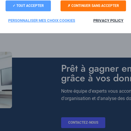
TOUT ACCEPTER
CONTINUER SANS ACCEPTER
ent et intégration de nouvelles fonctionnalités assurant la sécuri
s.
PERSONNALISER MES CHOIX COOKIES
PRIVACY POLICY
Titre
Prêt à gagner e
grâce à vos don
Description
Notre équipe d'experts vous acco
d'organisation et d'analyse des d
BOUTON
CONTACTEZ-NOUS
CTA