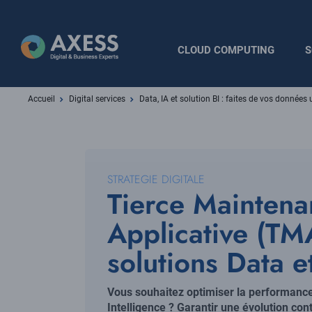
Aller
au
contenu
Navigation
CLOUD COMPUTING
S
principal
principale
Fil
Accueil
Digital services
Data, IA et solution BI : faites de vos données 
d'Ariane
STRATEGIE DIGITALE
Tierce Mainten
Applicative (TM
solutions Data e
Vous souhaitez optimiser la performance
Intelligence ? Garantir une évolution con