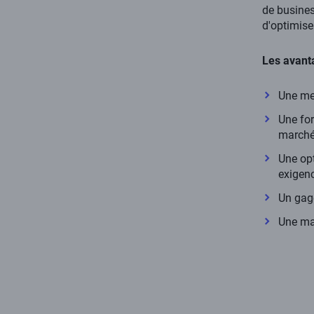
de busines
d'optimise
Les avant
Une mei
Une for
march
Une op
exigenc
Un gage
Une maî