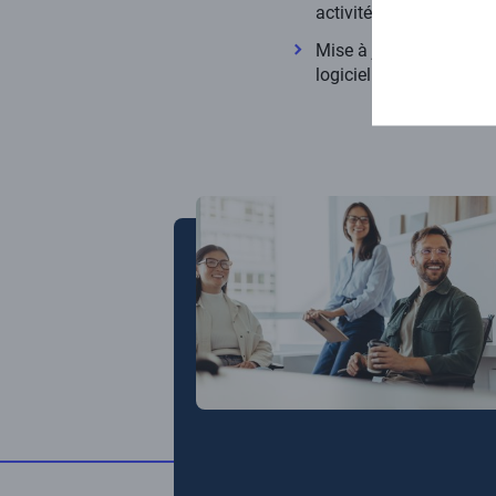
activités.
Mise à jour, développem
logiciel BI dans le temp
Image