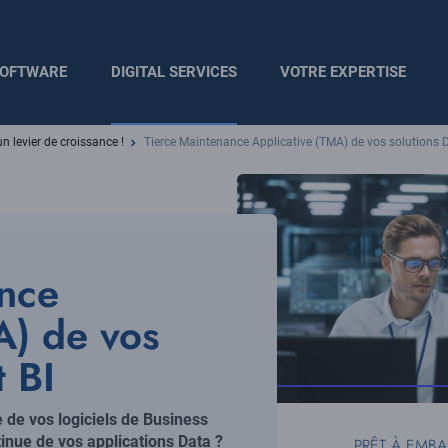
OFTWARE
DIGITAL SERVICES
VOTRE EXPERTISE
un levier de croissance !
Tierce Maintenance Applicative (TMA) de vos solutions D
ance
A) de vos
t BI
 de vos logiciels de Business
tinue de vos applications Data ?
PRÊT À EMB