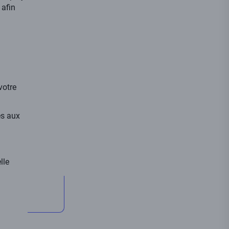
 afin
votre
ès aux
lle