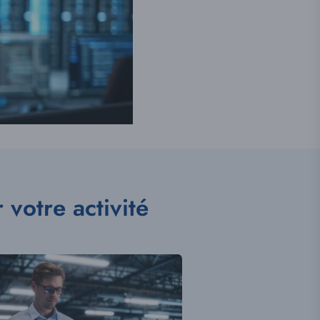
votre activité
ration
te