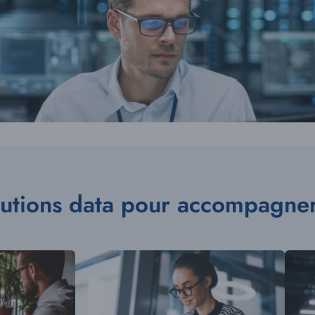
lutions data pour accompagner 
Illustration
Illust
vignette
vignet