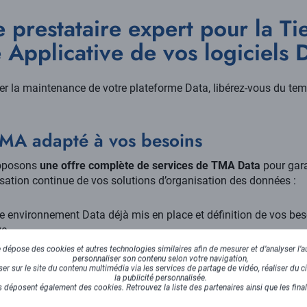
e prestataire expert pour la Ti
Applicative de vos logiciels D
iser la maintenance de votre plateforme Data, libérez-vous du tem
TMA adapté à vos besoins
roposons
une offre complète de services de TMA Data
pour gara
sation continue de vos solutions d’organisation des données :
re environnement Data déjà mis en place et définition de vos be
e.
dépose des cookies et autres technologies similaires afin de mesurer et d’analyser l’au
pérationnelle, maintenance corrective et évolutive de votre outil 
personnaliser son contenu selon votre navigation,
r sur le site du contenu multimédia via les services de partage de vidéo, réaliser du ci
ncidents grâce à une surveillance en continu de vos applications
la publicité personnalisée.
 déposent également des cookies. Retrouvez la liste des partenaires ainsi que les fina
nstantanément pour résoudre tout dysfonctionnement et ainsi ass