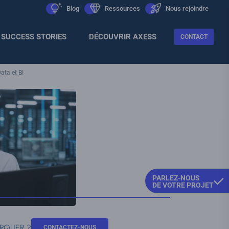
Men
icon
Blog
icon
Ressources
icon
Nous rejoindre
Sec
SUCCESS STORIES
DÉCOUVRIR AXESS
CONTACT
ata et BI
PARLEZ-NOUS
DE VOTRE PROJET
ARQUER ?
CONTACTEZ-NOUS