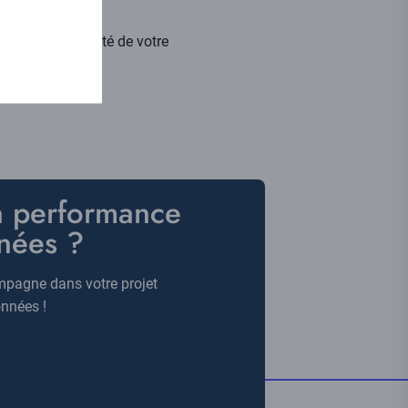
té et la pérennité de votre
n performance
nées ?
mpagne dans votre projet
onnées !