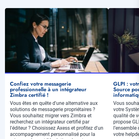
Illustration
Illustration
vignette
vignette
Confiez votre messagerie
GLPI : vot
professionnelle à un intégrateur
Source pou
Zimbra certifié !
informatiq
Résumé
Vous êtes en quête d'une alternative aux
Résumé
Vous souhai
solutions de messagerie propriétaires ?
votre Systè
Vous souhaitez migrer vers Zimbra et
qualité de 
recherchez un intégrateur certifié par
propose GLP
l'éditeur ? Choisissez Axess et profitez d'un
l’ensemble 
accompagnement personnalisé pour la
votre helpd