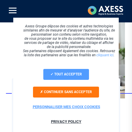
Aller
au
contenu
principal
Axess Groupe dépose des cookies et autres technologies
similaires afin de mesurer et d’analyser l’audience du site, de
personnaliser son contenu selon votre navigation,
de vous proposer sur le site du contenu multimédia via les
services de partage de vidéo, réaliser du ciblage et afficher
de la publicité personnalisée.
Ses partenaires déposent également des cookies. Retrouvez
la liste des partenaires ainsi que les finalités en
cliquant ici
.
TOUT ACCEPTER
SOFTWARE
CONTINUER SANS ACCEPTER
Axess, intégrateur
expert de votre GED
PERSONNALISER MES CHOIX COOKIES
Open source
PRIVACY POLICY
Alfresco !