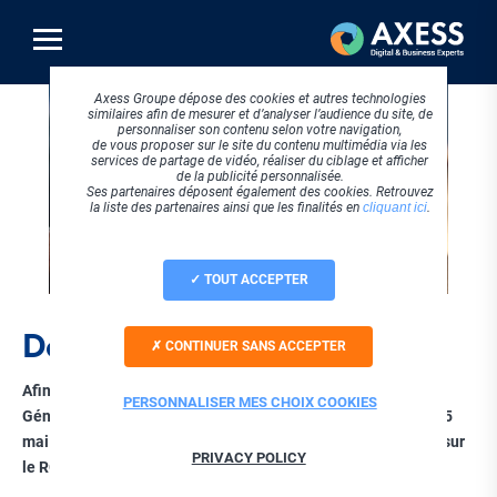
Aller
au
contenu
principal
Axess Groupe dépose des cookies et autres technologies
similaires afin de mesurer et d’analyser l’audience du site, de
personnaliser son contenu selon votre navigation,
de vous proposer sur le site du contenu multimédia via les
services de partage de vidéo, réaliser du ciblage et afficher
de la publicité personnalisée.
Ses partenaires déposent également des cookies. Retrouvez
la liste des partenaires ainsi que les finalités en
cliquant ici
.
TOUT ACCEPTER
Dossier RGPD
CONTINUER SANS ACCEPTER
Afin de vous accompagner dans l’application du Règlement
PERSONNALISER MES CHOIX COOKIES
Général pour la Protection des Données applicable depuis 25
mai 2018, Axess met à votre disposition un dossier complet sur
PRIVACY POLICY
le RGPD qui reprend les points clés à connaître.