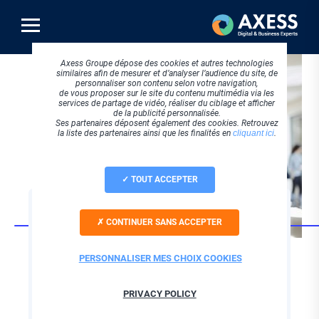
Aller
au
contenu
principal
Axess Groupe dépose des cookies et autres technologies
similaires afin de mesurer et d’analyser l’audience du site, de
personnaliser son contenu selon votre navigation,
de vous proposer sur le site du contenu multimédia via les
services de partage de vidéo, réaliser du ciblage et afficher
de la publicité personnalisée.
Ses partenaires déposent également des cookies. Retrouvez
la liste des partenaires ainsi que les finalités en
cliquant ici
.
TOUT ACCEPTER
SOFTWARE
CONTINUER SANS ACCEPTER
La-vie-scolaire : le
logiciel de gestion
PERSONNALISER MES CHOIX COOKIES
des établissements
PRIVACY POLICY
scolaires