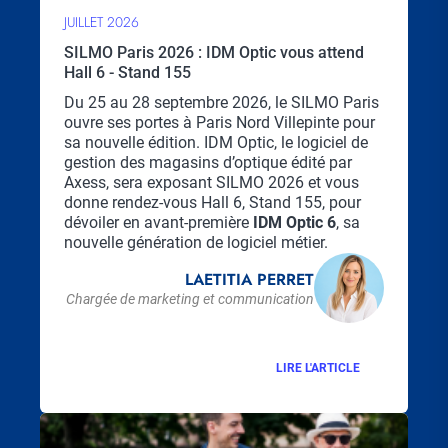
JUILLET 2026
SILMO Paris 2026 : IDM Optic vous attend
Hall 6 - Stand 155
Chapo
Du 25 au 28 septembre 2026, le SILMO Paris
ouvre ses portes à Paris Nord Villepinte pour
sa nouvelle édition. IDM Optic, le logiciel de
gestion des magasins d’optique édité par
Axess, sera exposant SILMO 2026 et vous
donne rendez-vous Hall 6, Stand 155, pour
dévoiler en avant-première
IDM Optic 6
, sa
nouvelle génération de logiciel métier.
LAETITIA PERRET
Chargée de marketing et communication
LIRE L'ARTICLE
Visuel
principal