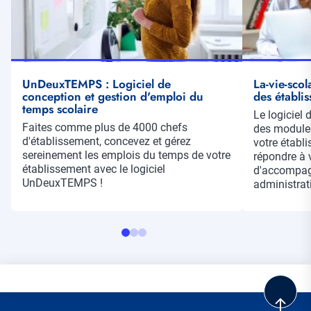
UnDeuxTEMPS : Logiciel de
La-vie-scol
conception et gestion d'emploi du
des établis
temps scolaire
Résumé
Le logiciel 
Résumé
Faites comme plus de 4000 chefs
des modules
d'établissement, concevez et gérez
votre établi
sereinement les emplois du temps de votre
répondre à v
établissement avec le logiciel
d'accompag
UnDeuxTEMPS !
administrati