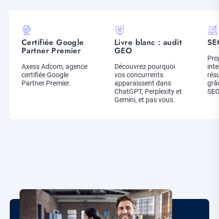
Picto
Picto
Pic
Certifiée Google
Livre blanc : audit
SE
Titre
Titre
Titr
Partner Premier
GEO
Des
Pro
Description
Axess Adcom, agence
Description
Découvrez pourquoi
inte
certifiée Google
vos concurrents
rés
Partner Premier.
apparaissent dans
grâ
ChatGPT, Perplexity et
SEO
Gemini, et pas vous.
Corps
de
la
Image
page