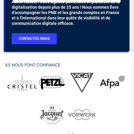
Chapo
Axess Adcom : votre agence partenaire et pionnière de la
digitalisation depuis plus de 25 ans ! Nous sommes fiers
d'accompagner les PME et les grands comptes en France
et à l'international dans leur quête de visibilité et de
communication digitale efficace.
CTA
CONTACTEZ-NOUS
Contact
ILS NOUS FONT CONFIANCE