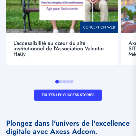
THÉMATIQUE
CONCEPTION WEB
L’accessibilité au cœur du site
Axe
institutionnel de l’Association Valentin
SIT
Haüy
Mé
Lien
TOUTES LES SUCCESS STORIES
Voir
tous
Plongez dans l'univers de l'excellence
digitale avec Axess Adcom.