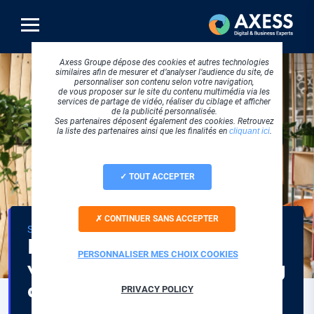
Aller
au
contenu
principal
Axess Groupe dépose des cookies et autres technologies
similaires afin de mesurer et d’analyser l’audience du site, de
personnaliser son contenu selon votre navigation,
de vous proposer sur le site du contenu multimédia via les
services de partage de vidéo, réaliser du ciblage et afficher
de la publicité personnalisée.
Ses partenaires déposent également des cookies. Retrouvez
la liste des partenaires ainsi que les finalités en
cliquant ici
.
TOUT ACCEPTER
CONTINUER SANS ACCEPTER
THÉMATIQUE
STRATEGIE DIGITALE
Découvrez Axess Adcom :
PERSONNALISER MES CHOIX COOKIES
votre agence de marketing
digital
PRIVACY POLICY