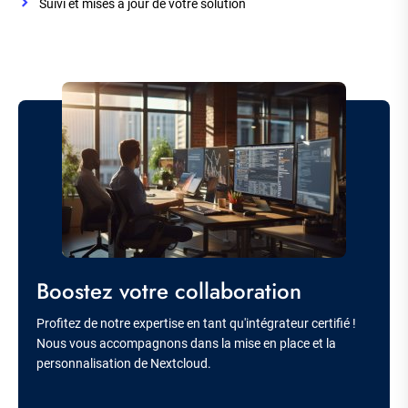
Suivi et mises à jour de votre solution
Image
Titre
Boostez votre collaboration
Description
Profitez de notre expertise en tant qu'intégrateur certifié !
Nous vous accompagnons dans la mise en place et la
personnalisation de Nextcloud.