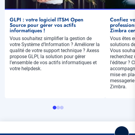
GLPI : votre logiciel ITSM Open
Confiez vo
Source pour gérer vos actifs
profession
informatiques !
Zimbra cert
Résumé
Vous souhaitez simplifier la gestion de
Résumé
Vous êtes e
votre Système d’Information ? Améliorer la
solutions d
qualité de votre support technique ? Axess
Vous souhai
propose GLPI, la solution pour gérer
recherchez u
l’ensemble de vos actifs informatiques et
l'éditeur ? 
votre helpdesk.
accompagne
mise en plac
messagerie 
Zimbra.