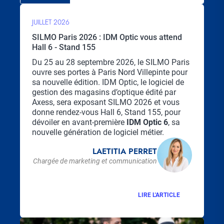
JUILLET 2026
SILMO Paris 2026 : IDM Optic vous attend
Hall 6 - Stand 155
Chapo
Du 25 au 28 septembre 2026, le SILMO Paris
ouvre ses portes à Paris Nord Villepinte pour
sa nouvelle édition. IDM Optic, le logiciel de
gestion des magasins d’optique édité par
Axess, sera exposant SILMO 2026 et vous
donne rendez-vous Hall 6, Stand 155, pour
dévoiler en avant-première
IDM Optic 6
, sa
nouvelle génération de logiciel métier.
LAETITIA PERRET
Chargée de marketing et communication
LIRE L'ARTICLE
Visuel