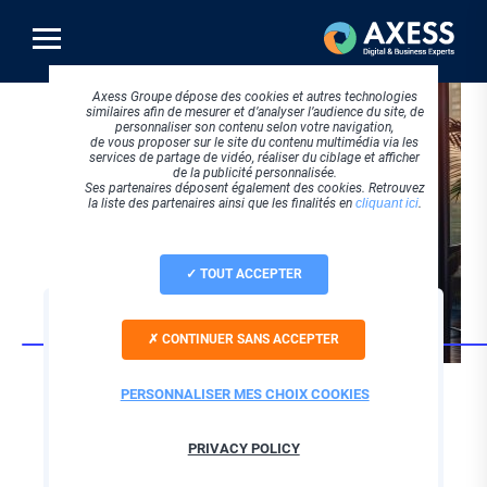
Aller
au
contenu
principal
Axess Groupe dépose des cookies et autres technologies
similaires afin de mesurer et d’analyser l’audience du site, de
personnaliser son contenu selon votre navigation,
de vous proposer sur le site du contenu multimédia via les
services de partage de vidéo, réaliser du ciblage et afficher
de la publicité personnalisée.
Ses partenaires déposent également des cookies. Retrouvez
la liste des partenaires ainsi que les finalités en
cliquant ici
.
TOUT ACCEPTER
CLOUD COMPUTING
CONTINUER SANS ACCEPTER
Nextcloud : confiez
votre suite
PERSONNALISER MES CHOIX COOKIES
collaborative à un
PRIVACY POLICY
intégrateur certifié !