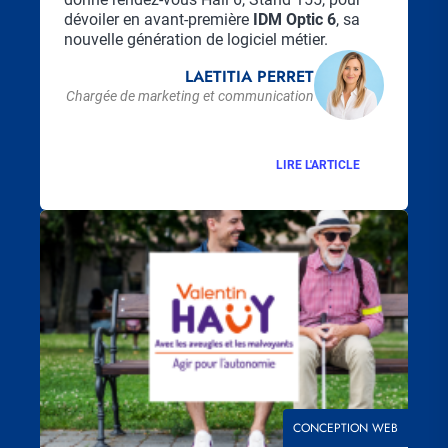
dévoiler en avant-première
IDM Optic 6
, sa
nouvelle génération de logiciel métier.
LAETITIA PERRET
Chargée de marketing et communication
LIRE L'ARTICLE
Visuel
principal
THÉMATIQUE
CONCEPTION WEB