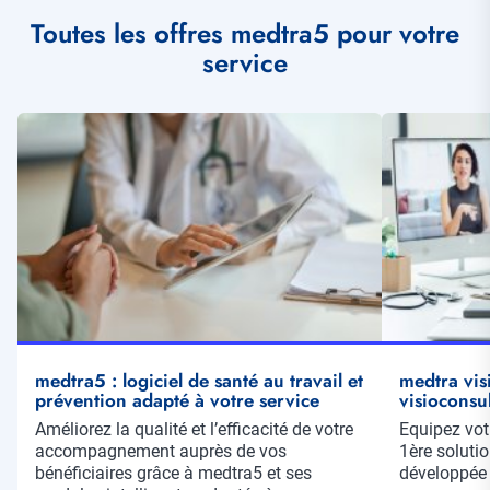
Toutes les offres medtra5 pour votre
service
Illustration
Illustration
vignette
vignette
medtra5 : logiciel de santé au travail et
medtra vis
prévention adapté à votre service
visioconsul
Résumé
Améliorez la qualité et l’efficacité de votre
Résumé
Equipez votr
accompagnement auprès de vos
1ère soluti
bénéficiaires grâce à medtra5 et ses
développée 