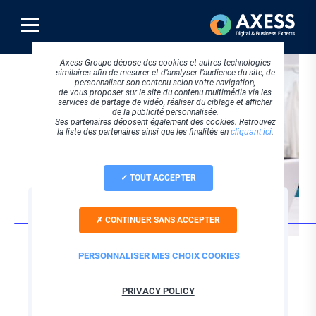
Aller
au
contenu
principal
Axess Groupe dépose des cookies et autres technologies
similaires afin de mesurer et d’analyser l’audience du site, de
personnaliser son contenu selon votre navigation,
de vous proposer sur le site du contenu multimédia via les
services de partage de vidéo, réaliser du ciblage et afficher
de la publicité personnalisée.
Ses partenaires déposent également des cookies. Retrouvez
la liste des partenaires ainsi que les finalités en
cliquant ici
.
TOUT ACCEPTER
SOFTWARE
CONTINUER SANS ACCEPTER
medtra speaking :
reconnaissance
PERSONNALISER MES CHOIX COOKIES
vocale en santé au
PRIVACY POLICY
travail