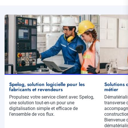
Illustration
Illustration
vignette
vignette
Spelog, solution logicielle pour les
Solutions 
fabricants et revendeurs
métier
Résumé
Propulsez votre service client avec Spelog,
Résumé
Dématérial
une solution tout-en-un pour une
transverse d
digitalisation simple et efficace de
accompagnem
l’ensemble de vos flux.
constructio
Bienvenue d
dématérialis