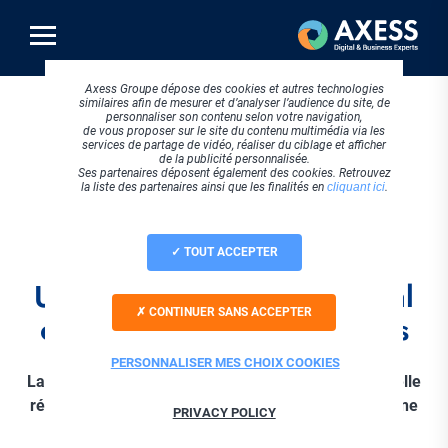
Aller
au
contenu
principal
Axess Groupe dépose des cookies et autres technologies
similaires afin de mesurer et d’analyser l’audience du site, de
personnaliser son contenu selon votre navigation,
de vous proposer sur le site du contenu multimédia via les
Icone
services de partage de vidéo, réaliser du ciblage et afficher
de la publicité personnalisée.
Ses partenaires déposent également des cookies. Retrouvez
la liste des partenaires ainsi que les finalités en
cliquant ici
.
SOUS-
INDUSTRIE
TITRE
TOUT ACCEPTER
Un accompagnement digital
CONTINUER SANS ACCEPTER
optimal pour les industriels
PERSONNALISER MES CHOIX COOKIES
La transformation numérique fait l'objet d'une nouvelle
révolution pour les industriels. Axess les accompagne
PRIVACY POLICY
quelque soit leur maturité numérique pour leur