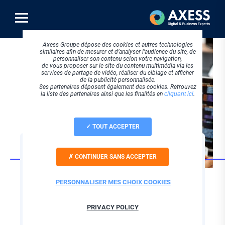
Aller
au
contenu
principal
Axess Groupe dépose des cookies et autres technologies
similaires afin de mesurer et d’analyser l’audience du site, de
personnaliser son contenu selon votre navigation,
de vous proposer sur le site du contenu multimédia via les
services de partage de vidéo, réaliser du ciblage et afficher
de la publicité personnalisée.
Ses partenaires déposent également des cookies. Retrouvez
la liste des partenaires ainsi que les finalités en
cliquant ici
.
TOUT ACCEPTER
STRATEGIE DIGITALE
CONTINUER SANS ACCEPTER
Votre agence PWA
pour une expérience
PERSONNALISER MES CHOIX COOKIES
mobile optimisée
PRIVACY POLICY
Axess vous accompagne dans le