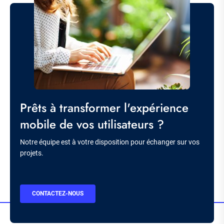
Image
Titre
Prêts à transformer l'expérience
mobile de vos utilisateurs ?
Description
Notre équipe est à votre disposition pour échanger sur vos
projets.
BOUTON
CONTACTEZ-NOUS
CTA