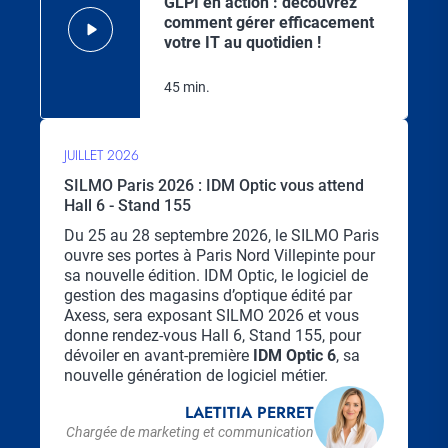
GLPI en action : découvrez
comment gérer efficacement
votre IT au quotidien !
45 min.
JUILLET 2026
SILMO Paris 2026 : IDM Optic vous attend
Hall 6 - Stand 155
Chapo
Du 25 au 28 septembre 2026, le SILMO Paris
ouvre ses portes à Paris Nord Villepinte pour
sa nouvelle édition. IDM Optic, le logiciel de
gestion des magasins d’optique édité par
Axess, sera exposant SILMO 2026 et vous
donne rendez-vous Hall 6, Stand 155, pour
dévoiler en avant-première
IDM Optic 6
, sa
nouvelle génération de logiciel métier.
LAETITIA PERRET
Chargée de marketing et communication