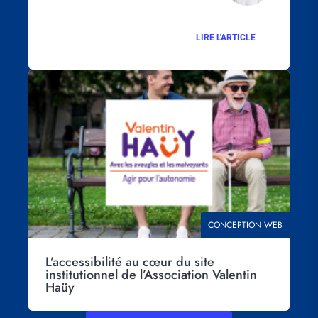
LIRE L'ARTICLE
Visuel
principal
THÉMATIQUE
CONCEPTION WEB
L’accessibilité au cœur du site
institutionnel de l’Association Valentin
Haüy