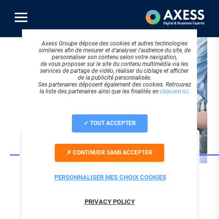
Aller
au
contenu
principal
Axess Groupe dépose des cookies et autres technologies
similaires afin de mesurer et d’analyser l’audience du site, de
personnaliser son contenu selon votre navigation,
de vous proposer sur le site du contenu multimédia via les
services de partage de vidéo, réaliser du ciblage et afficher
de la publicité personnalisée.
Ses partenaires déposent également des cookies. Retrouvez
la liste des partenaires ainsi que les finalités en
cliquant ici
.
TOUT ACCEPTER
STRATEGIE DIGITALE
CONTINUER SANS ACCEPTER
Axess, votre agence
web experte pour
PERSONNALISER MES CHOIX COOKIES
vos projets Drupal !
PRIVACY POLICY
Aujourd'hui, plus d'un million de sites internet