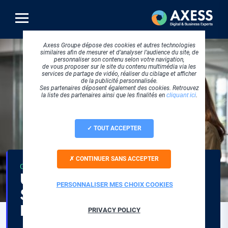
Aller
au
contenu
principal
Axess Groupe dépose des cookies et autres technologies
similaires afin de mesurer et d’analyser l’audience du site, de
personnaliser son contenu selon votre navigation,
de vous proposer sur le site du contenu multimédia via les
services de partage de vidéo, réaliser du ciblage et afficher
de la publicité personnalisée.
Ses partenaires déposent également des cookies. Retrouvez
la liste des partenaires ainsi que les finalités en
cliquant ici
.
TOUT ACCEPTER
CONTINUER SANS ACCEPTER
THÉMATIQUE
CLOUD COMPUTING
Un intégrateur Open
PERSONNALISER MES CHOIX COOKIES
Source expert pour vos
Logiciels Libres !
PRIVACY POLICY