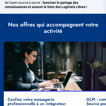
de l'open source à savoir :
favoriser le partage des
connaissances et assurer le futur des Logiciels Libres !
Nos offres qui accompagnent votre
activité
Illustration
Illustration
vignette
vignette
Confiez votre messagerie
GLPI : vot
professionnelle à un intégrateur
Source pou