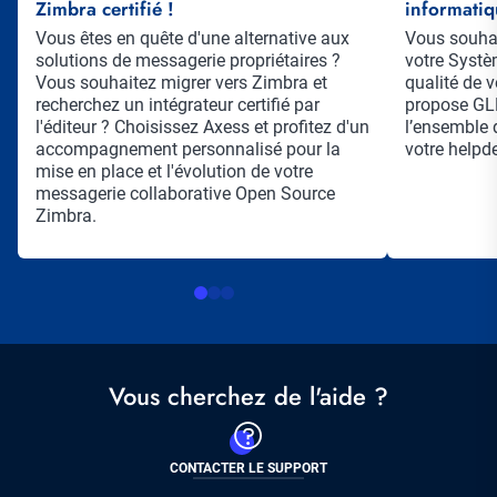
Zimbra certifié !
informatiq
Résumé
Vous êtes en quête d'une alternative aux
Résumé
Vous souhai
solutions de messagerie propriétaires ?
votre Systè
Vous souhaitez migrer vers Zimbra et
qualité de 
recherchez un intégrateur certifié par
propose GLP
l'éditeur ? Choisissez Axess et profitez d'un
l’ensemble 
accompagnement personnalisé pour la
votre helpd
mise en place et l'évolution de votre
messagerie collaborative Open Source
Zimbra.
Vous cherchez de l'aide ?
CONTACTER LE SUPPORT