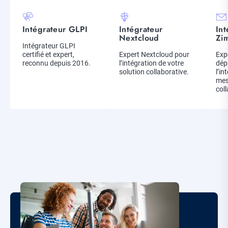
Picto
Picto
Pic
Intégrateur GLPI
Intégrateur
Int
Titre
Titre
Titr
Nextcloud
Zi
Description
Intégrateur GLPI
certifié et expert,
Description
Expert Nextcloud pour
Des
Exp
reconnu depuis 2016.
l’intégration de votre
dép
solution collaborative.
l’in
mes
coll
Corps
de
la
Image
page