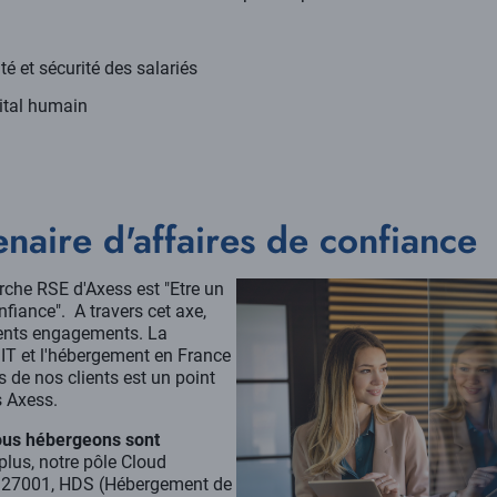
nté et sécurité des salariés
ital humain
enaire d'affaires de confiance
rche RSE d'Axess est "Etre un
nfiance". A travers cet axe,
érents engagements. La
e IT et l'hébergement en France
s de nos clients est un point
s Axess.
us hébergeons sont
 plus, notre pôle Cloud
SO 27001, HDS (Hébergement de