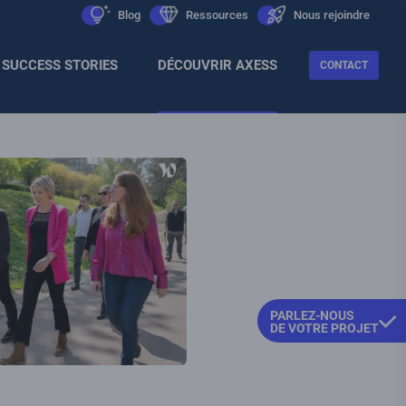
Men
icon
Blog
icon
Ressources
icon
Nous rejoindre
Sec
SUCCESS STORIES
DÉCOUVRIR AXESS
CONTACT
PARLEZ-NOUS
DE VOTRE PROJET