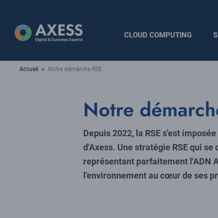
Aller
au
contenu
Navigation
CLOUD COMPUTING
S
principal
principale
Fil
Accueil
Notre démarche RSE
d'Ariane
Notre démarch
Depuis 2022, la RSE s'est imposé
d'Axess. Une stratégie RSE qui se 
représentant parfaitement l'ADN A
l'environnement au cœur de ses pr