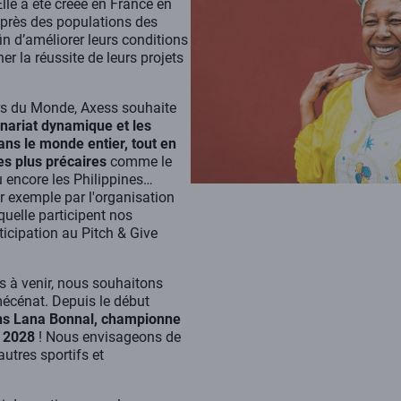
Elle a été créée en France en
uprès des populations des
n d’améliorer leurs conditions
r la réussite de leurs projets
rs du Monde, Axess souhaite
enariat dynamique et les
ans le monde entier, tout en
es plus précaires
comme le
u encore les Philippines…
ar exemple par l'organisation
quelle participent nos
ticipation au Pitch & Give
.
s à venir, nous souhaitons
écénat. Depuis le début
ns Lana Bonnal, championne
O 2028
! Nous envisageons de
utres sportifs et