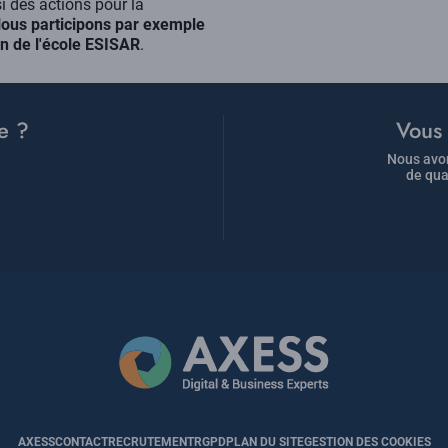
i des actions pour la
ous participons par exemple
on de l'école ESISAR
.
e ?
Vous 
Nous avon
de qua
AXESS
CONTACT
RECRUTEMENT
RGPD
PLAN DU SITE
GESTION DES COOKIES