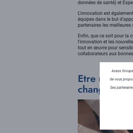
données de santé) et Expe
L'innovation est également
équipes dans le but d'appo
partenaires les meilleures
Enfin, que ce soit pour la
l'innovation et les nouvel
tout en œuvre pour sensib
collaborateurs aux bonnes
Axess Groupe 
Etre un acte
de vous propose
changement 
Ses partenaires