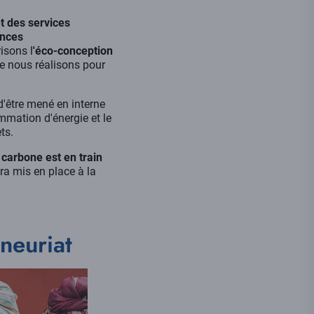
t des services
ences
isons l
'éco-conception
e nous réalisons pour
d'être mené en interne
mmation d'énergie et le
ets.
 carbone est en train
era mis en place à la
neuriat