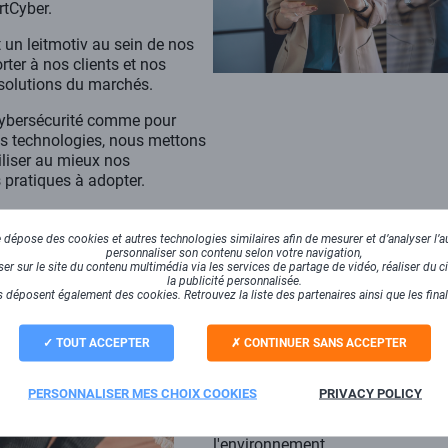
rtCyber.
 un leitmotiv au sein de nos
rter à nos clients et nos
 solutions du marchés.
 cybersécurité comme pour
les technologies, nous mettons
iliser au mieux nos
 pratiques à adopter.
dépose des cookies et autres technologies similaires afin de mesurer et d’analyser l’au
ur ambitieux de la lutte contre 
personnaliser son contenu selon votre navigation,
r sur le site du contenu multimédia via les services de partage de vidéo, réaliser du ci
la publicité personnalisée.
climatique
 déposent également des cookies. Retrouvez la liste des partenaires ainsi que les fina
Second axe que nous défendons a
TOUT ACCEPTER
CONTINUER SANS ACCEPTER
des moindre : la lutte contre le 
A travers cet axe, nous souhaito
PERSONNALISER MES CHOIX COOKIES
PRIVACY POLICY
démarche dite
Green IT.
Pour cel
solutions sous un angle plus res
l'environnement.