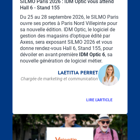
SILMO Paris 2026 : IDM Optic vous attend
Hall 6 - Stand 155
Chapo
Du 25 au 28 septembre 2026, le SILMO Paris
ouvre ses portes à Paris Nord Villepinte pour
sa nouvelle édition. IDM Optic, le logiciel de
gestion des magasins d’optique édité par
Axess, sera exposant SILMO 2026 et vous
donne rendez-vous Hall 6, Stand 155, pour
dévoiler en avant-première
IDM Optic 6
, sa
nouvelle génération de logiciel métier.
LAETITIA PERRET
Chargée de marketing et communication
LIRE L'ARTICLE
Visuel
principal