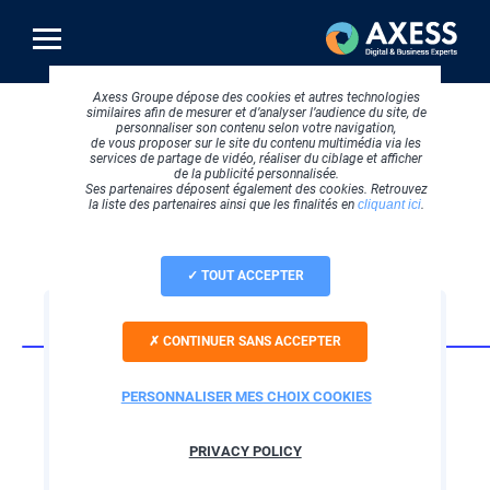
Aller
au
contenu
principal
Axess Groupe dépose des cookies et autres technologies
similaires afin de mesurer et d’analyser l’audience du site, de
personnaliser son contenu selon votre navigation,
de vous proposer sur le site du contenu multimédia via les
services de partage de vidéo, réaliser du ciblage et afficher
de la publicité personnalisée.
Ses partenaires déposent également des cookies. Retrouvez
la liste des partenaires ainsi que les finalités en
cliquant ici
.
TOUT ACCEPTER
FORMATION & EDUCATION
CONTINUER SANS ACCEPTER
Agate : ERP pour
CFA, écoles
PERSONNALISER MES CHOIX COOKIES
supérieures,
PRIVACY POLICY
formations longues &