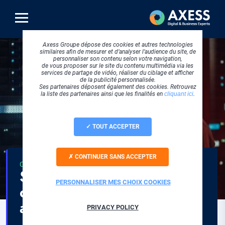
Aller
au
contenu
principal
Axess Groupe dépose des cookies et autres technologies
similaires afin de mesurer et d’analyser l’audience du site, de
personnaliser son contenu selon votre navigation,
de vous proposer sur le site du contenu multimédia via les
services de partage de vidéo, réaliser du ciblage et afficher
de la publicité personnalisée.
Ses partenaires déposent également des cookies. Retrouvez
la liste des partenaires ainsi que les finalités en
cliquant ici
.
TOUT ACCEPTER
CONTINUER SANS ACCEPTER
THÉMATIQUE
CLOUD COMPUTING
Solution d'infogérance et
PERSONNALISER MES CHOIX COOKIES
cloud management
adaptées et évolutives
PRIVACY POLICY