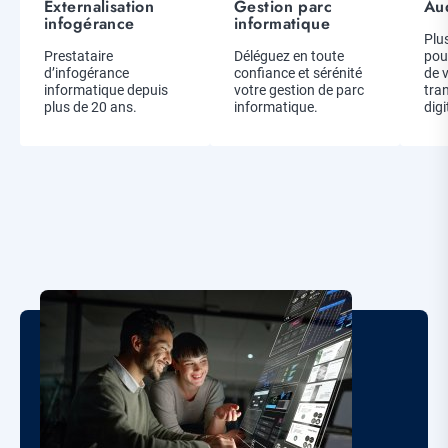
Externalisation
Gestion parc
Aud
Titre
Titre
Titr
infogérance
informatique
Des
Plu
Description
Prestataire
Description
Déléguez en toute
pou
d’infogérance
confiance et sérénité
de 
informatique depuis
votre gestion de parc
tra
plus de 20 ans.
informatique.
digi
Corps
de
la
Image
page