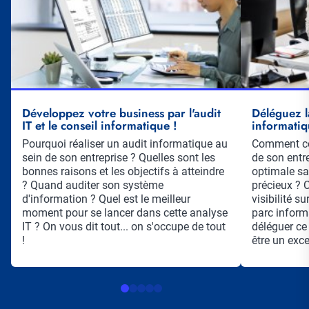
Développez votre business par l'audit
Déléguez l
IT et le conseil informatique !
informatiq
Résumé
Pourquoi réaliser un audit informatique au
Résumé
Comment con
sein de son entreprise ? Quelles sont les
de son entr
bonnes raisons et les objectifs à atteindre
optimale sa
? Quand auditer son système
précieux ? 
d'information ? Quel est le meilleur
visibilité su
moment pour se lancer dans cette analyse
parc informa
IT ? On vous dit tout... on s'occupe de tout
déléguer ce 
!
être un exce