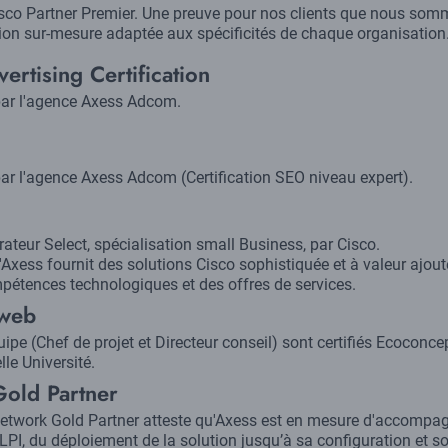
resco Partner Premier. Une preuve pour nos clients que nous so
tion sur-mesure adaptée aux spécificités de chaque organisation
ertising Certification
 par l'agence Axess Adcom.
par l'agence Axess Adcom (Certification SEO niveau expert).
grateur Select, spécialisation small Business, par Cisco.
u'Axess fournit des solutions Cisco sophistiquée et à valeur ajou
pétences technologiques et des offres de services.
 web
e (Chef de projet et Directeur conseil) sont certifiés Ecoconcept
le Université.
old Partner
Network Gold Partner atteste qu'Axess est en mesure d'accompagn
GLPI, du déploiement de la solution jusqu’à sa configuration et s