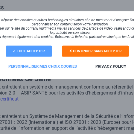
cs
 sortie de Google Analytics), l'agence Axess Adcom traite, analys
dépose des cookies et autres technologies similaires afin de mesurer et d’analyser l’au
 pour votre paramétrage webanalytics, cela dans l’objectif d’e
personnaliser son contenu selon votre navigation,
e de votre activité digitale.
r sur le site du contenu multimédia via les services de partage de vidéo, réaliser du ci
la publicité personnalisée.
/www.axess.fr/agence-marketing-digitale/certification-google-an
 déposent également des cookies. Retrouvez la liste des partenaires ainsi que les fina
 Premier
ner Premier
prouve qu'Axess a réussi les examens de
certifica
TOUT ACCEPTER
CONTINUER SANS ACCEPTER
 d’autres termes, le badge valide notre expertise, et c’est un
gage
PERSONNALISER MES CHOIX COOKIES
PRIVACY POLICY
//www.axess.fr/agence-marketing-digitale/agence-google-partner
Données de Santé
 entretient un système de management conforme au référentiel d
on 2.0 – ASIP SANTE pour les activités d’hébergement d’infrast
certificat
 entretient un Système de Management de la Sécurité de l’Info
001 : 2022 (International) et ISO 27001 : 2023 (Europe) pour l
rité de l’information en support de l’activité d’hébergement m