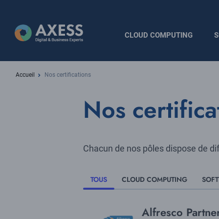
Aller
au
contenu
Navigation
CLOUD COMPUTING
S
principal
principale
Fil
Accueil
Nos certifications
d'Ariane
Nos certifica
Chacun de nos pôles dispose de diff
TOUS
CLOUD COMPUTING
SOF
Title
Alfresco Partne
Logo