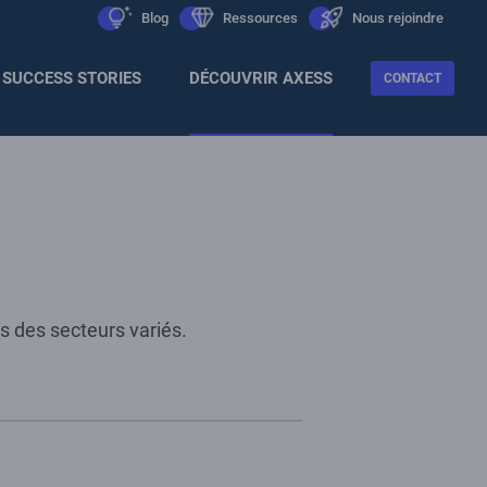
Men
icon
Blog
icon
Ressources
icon
Nous rejoindre
Sec
SUCCESS STORIES
DÉCOUVRIR AXESS
CONTACT
s des secteurs variés.