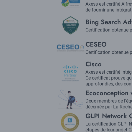
Description
Axess est certifié Alf
de fournir une intégra
Logo
Title
Bing Search Adv
Description
Certification obtenue
Logo
Title
CESEO
Description
Certification obtenue 
Title
Cisco
Logo
Description
Axess est certifié inté
Ce certificat prouve q
approfondies, des com
Title
Ecoconception
Logo
Description
Deux membres de l'équip
décernée par La Rochel
Title
GLPI Network G
Logo
Description
La certification GLPI 
étapes de leur projet 