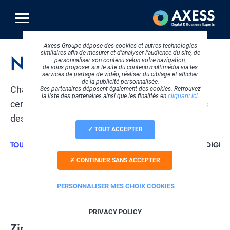
Aller
au
contenu
principal
Axess Groupe dépose des cookies et autres technologies
similaires afin de mesurer et d’analyser l’audience du site, de
Nos certifications
personnaliser son contenu selon votre navigation,
de vous proposer sur le site du contenu multimédia via les
services de partage de vidéo, réaliser du ciblage et afficher
de la publicité personnalisée.
Chacun de nos pôles dispose de différentes
Ses partenaires déposent également des cookies. Retrouvez
la liste des partenaires ainsi que les finalités en
cliquant ici
.
certifications renforçant ainsi son expertise dans
des secteurs variés.
TOUT ACCEPTER
TOUS
CLOUD COMPUTING
SOFTWARE
STRATEGIE DIGITA
CONTINUER SANS ACCEPTER
Logo
PERSONNALISER MES CHOIX COOKIES
PRIVACY POLICY
Title
Zimbra Gold Partner