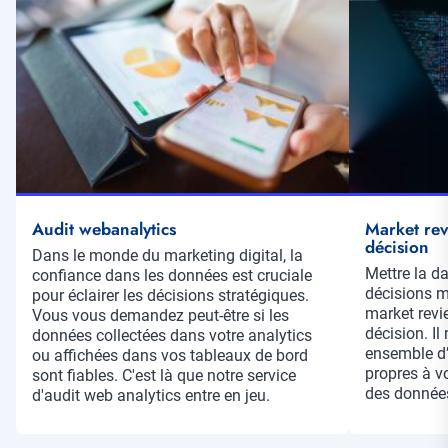
vignette
vignette
Audit webanalytics
Market revi
décision
Résumé
Dans le monde du marketing digital, la
Résumé
Mettre la d
confiance dans les données est cruciale
décisions m
pour éclairer les décisions stratégiques.
market revie
Vous vous demandez peut-être si les
décision. Il
données collectées dans votre analytics
ensemble d’
ou affichées dans vos tableaux de bord
propres à v
sont fiables. C'est là que notre service
des données
d'audit web analytics entre en jeu.