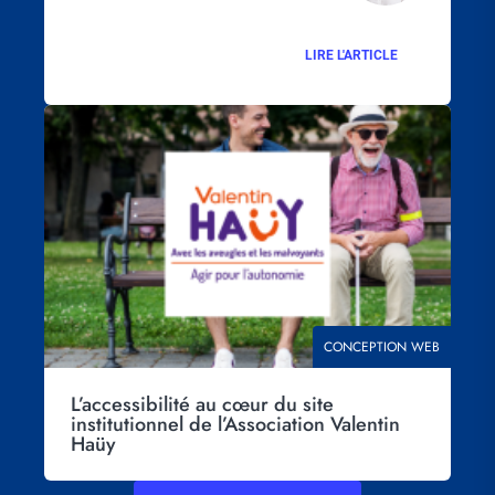
LIRE L'ARTICLE
Visuel
principal
THÉMATIQUE
CONCEPTION WEB
L’accessibilité au cœur du site
institutionnel de l’Association Valentin
Haüy