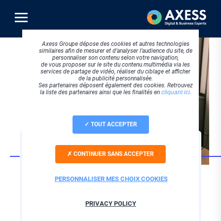
Aller
au
contenu
principal
Axess Groupe dépose des cookies et autres technologies
similaires afin de mesurer et d’analyser l’audience du site, de
personnaliser son contenu selon votre navigation,
de vous proposer sur le site du contenu multimédia via les
services de partage de vidéo, réaliser du ciblage et afficher
de la publicité personnalisée.
Ses partenaires déposent également des cookies. Retrouvez
la liste des partenaires ainsi que les finalités en
cliquant ici
.
TOUT ACCEPTER
STRATEGIE DIGITALE
CONTINUER SANS ACCEPTER
Agence web
analytics & data au
PERSONNALISER MES CHOIX COOKIES
service de votre
PRIVACY POLICY
performance digitale