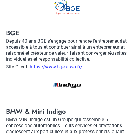
client
Title
BGE
Description
Depuis 40 ans BGE s’engage pour rendre l’entrepreneuriat
accessible à tous et contribuer ainsi à un entrepreneuriat
raisonné et créateur de valeur, faisant converger réussites
individuelles et responsabilité collective.
Site Client :
Lien
https://www.bge.asso.fr/
vers
Logo
site
client
Title
BMW & Mini Indigo
Description
BMW MINI Indigo est un Groupe qui rassemble 6
concessions automobiles. Leurs services et prestations
s’adressent aux particuliers et aux professionnels, allant