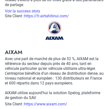
de partage.
Voir la success story
Site Client :
Lien
https://fr.airtahitinui.com/
vers
Logo
site
client
Title
AIXAM
Description
Avec une part de marché de plus de 52 %, AIXAM est la
référence du secteur depuis près de 40 ans, tant en
véhicule particulier qu’en véhicule utilitaire ultra-léger.
L’entreprise bénéficie d’un réseau de distribution dense, au
niveau national et européen : 130 distributeurs en France
et 600 répartis dans 12 pays européens.
AIXAM utilise aujourd'hui la solution Spelog, plateforme
de gestion du SAV.
Site Client :
Lien
https://www.aixam.com/
vers
Logo