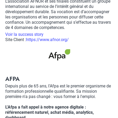
Description
L’association AFNOR et ses filiales constituent un groupe
international au service de l’intérêt général et du
développement durable. Sa vocation est d’accompagner
les organisations et les personnes pour diffuser cette
confiance. Un accompagnement qui s’effectue au travers
de 4 domaines de compétences.
Voir la success story
Site Client :
Lien
https://www.afnor.org/
vers
Logo
site
client
Title
AFPA
Description
Depuis plus de 65 ans, l'Afpa est le premier organisme de
formation professionnelle qualifiante. Sa mission
première n'a pas changé : vous former à l'emploi.
L'Afpa a fait appel à notre agence digitale :
référencement naturel, achat média, analytics,
dashboard