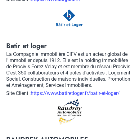
vers
Logo
site
client
Title
Batir et loger
Description
La Compagnie Immobilière CIFV est un acteur global de
l'immobilier depuis 1912. Elle est la holding immobilière
de Procivis Forez-Velay et est membre du réseau Procivis.
C'est 350 collaborateurs et 4 pôles d'activités : Logement
Social, Construction de maisons individuelles, Promotion
et Aménagement, Services Immobiliers.
Site Client :
Lien
https://www.batiretloger.fr/batir-et-loger/
vers
Logo
site
client