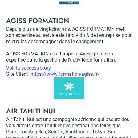
Title
AGISS FORMATION
Description
Depuis plus de vingt-cinq ans, AGISS FORMATION met
son expertise au service de l'individu & de l'entreprise pour
mieux les accompagner dans le changement.
AGISS FORMATION a fait appel à Axess pour son
expertise dans la gestion de l'activité de formation.
Voir la success story
Site Client :
Lien
https://www.formation-agiss.fr/
vers
Logo
site
client
Title
AIR TAHITI NUI
Description
Air Tahiti Nui est une compagnie aérienne qui assure des
vols directs entre Tahiti et des destinations telles que
Paris, Los Angeles, Seattle, Auckland et Tokyo. Son
réseau s’étend à plus de 80 villes grâce à des partenariats