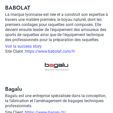
Title
BABOLAT
Description
La marque lyonnaise est née et a construit son expertise à
travers une matière première, le boyau naturel, dont les
premiers cordages pour raquettes sont composés. Elle
devient ensuite leader de l’équipement des amoureux des
sports de raquettes ainsi que de l’équipement technique
des professionnels pour la préparation des raquettes.
Voir la success story
Site Client :
Lien
https://www.babolat.com/fr
vers
Logo
site
client
Title
Bagalu
Description
Bagalu est une entreprise spécialisée dans la conception,
la fabrication et l’aménagement de bagages techniques
professionnels.
Site Client :
Lien
https://www.bagalu.fr/