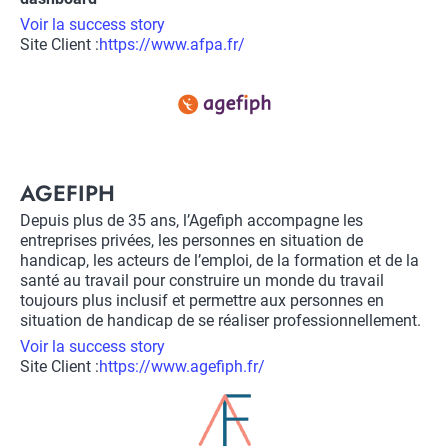
Voir la success story
Site Client :
Lien
https://www.afpa.fr/
vers
Logo
site
client
Title
AGEFIPH
Description
Depuis plus de 35 ans, l’Agefiph accompagne les
entreprises privées, les personnes en situation de
handicap, les acteurs de l’emploi, de la formation et de la
santé au travail pour construire un monde du travail
toujours plus inclusif et permettre aux personnes en
situation de handicap de se réaliser professionnellement.
Voir la success story
Site Client :
Lien
https://www.agefiph.fr/
vers
Logo
site
client