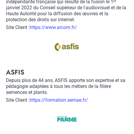
indépendante française qui résulte de la fusion le 1ᵉʳ
janvier 2022 du Conseil supérieur de l'audiovisuel et de la
Haute Autorité pour la diffusion des œuvres et la
protection des droits sur internet.
Site Client :
Lien
https://www.arcom.fr/
vers
Logo
site
client
Title
ASFIS
Description
Depuis plus de 44 ans, ASFIS apporte son expertise et sa
pédagogie adaptées à tous les métiers de la filière
semences et plants.
Site Client :
Lien
https://formation.semae.fr/
vers
Logo
site
client