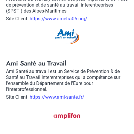
de prévention et de santé au travail interentreprises
(SPSTI) des Alpes-Maritimes.
Site Client :
Lien
https://www.ametra06.org/
vers
Logo
site
client
Title
Ami Santé au Travail
Description
Ami Santé au travail est un Service de Prévention & de
Santé au Travail Interentreprises qui a compétence sur
l’ensemble du Département de l’Eure pour
l’interprofessionnel.
Site Client :
Lien
https://www.ami-sante.fr/
vers
Logo
site
client