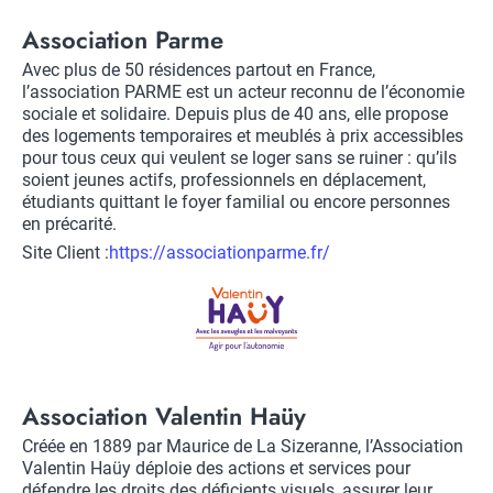
Title
Association Parme
Description
Avec plus de 50 résidences partout en France,
l’association PARME est un acteur reconnu de l’économie
sociale et solidaire. Depuis plus de 40 ans, elle propose
des logements temporaires et meublés à prix accessibles
pour tous ceux qui veulent se loger sans se ruiner : qu’ils
soient jeunes actifs, professionnels en déplacement,
étudiants quittant le foyer familial ou encore personnes
en précarité.
Site Client :
Lien
https://associationparme.fr/
vers
Logo
site
client
Title
Association Valentin Haüy
Description
Créée en 1889 par Maurice de La Sizeranne, l’Association
Valentin Haüy déploie des actions et services pour
défendre les droits des déficients visuels, assurer leur