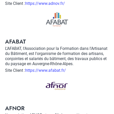
Site Client :
Lien
https://www.adnov.fr/
vers
Logo
site
client
Title
AFABAT
Description
L'AFABAT, l'Association pour la Formation dans l'Artisanat
du Bâtiment, est l'organisme de formation des artisans,
conjointes et salariés du bâtiment, des travaux publics et
du paysage en Auvergne-Rhône-Alpes.
Site Client :
Lien
https://www.afabat.fr/
vers
Logo
site
client
Title
AFNOR