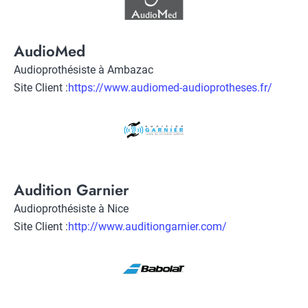
Title
AudioMed
Description
Audioprothésiste à Ambazac
Site Client :
Lien
https://www.audiomed-audioprotheses.fr/
vers
Logo
site
client
Title
Audition Garnier
Description
Audioprothésiste à Nice
Site Client :
Lien
http://www.auditiongarnier.com/
vers
Logo
site
client