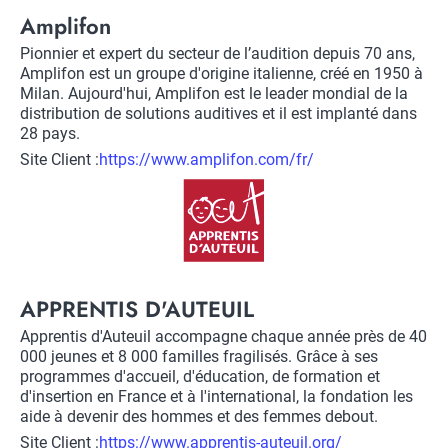
Title
Amplifon
Description
Pionnier et expert du secteur de l’audition depuis 70 ans,
Amplifon est un groupe d'origine italienne, créé en 1950 à
Milan. Aujourd'hui, Amplifon est le leader mondial de la
distribution de solutions auditives et il est implanté dans
28 pays.
Site Client :
Lien
https://www.amplifon.com/fr/
vers
Logo
site
client
Title
APPRENTIS D'AUTEUIL
Description
Apprentis d'Auteuil accompagne chaque année près de 40
000 jeunes et 8 000 familles fragilisés. Grâce à ses
programmes d'accueil, d'éducation, de formation et
d'insertion en France et à l'international, la fondation les
aide à devenir des hommes et des femmes debout.
Site Client :
Lien
https://www.apprentis-auteuil.org/