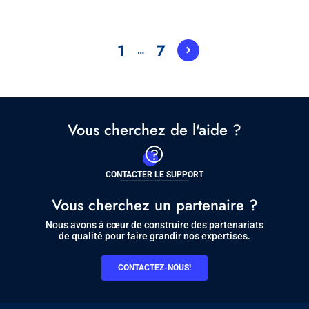
vers
Pagination
site
client
1
7
…
Current
Page
page
Vous cherchez de l'aide ?
CONTACTER LE SUPPORT
Vous cherchez un partenaire ?
Nous avons à cœur de construire des partenariats
de qualité pour faire grandir nos expertises.
CONTACTEZ-NOUS!