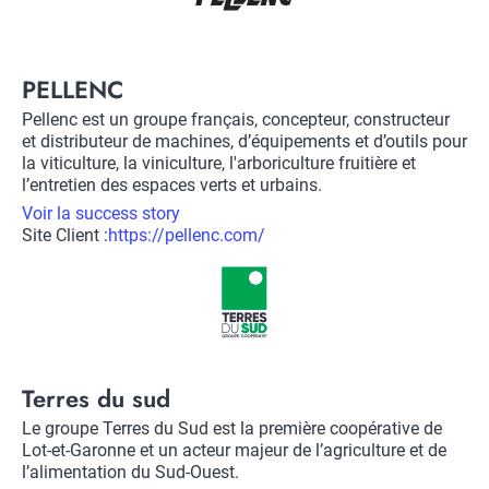
Title
PELLENC
Description
Pellenc est un groupe français, concepteur, constructeur
et distributeur de machines, d’équipements et d’outils pour
la viticulture, la viniculture, l'arboriculture fruitière et
l’entretien des espaces verts et urbains.
Voir la success story
Site Client :
Lien
https://pellenc.com/
vers
Logo
site
client
Title
Terres du sud
Description
Le groupe Terres du Sud est la première coopérative de
Lot-et-Garonne et un acteur majeur de l’agriculture et de
l’alimentation du Sud-Ouest.