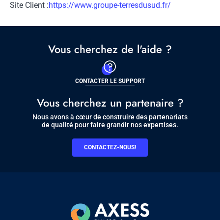
Site Client :
Lien
https://www.groupe-terresdusud.fr/
vers
site
client
Vous cherchez de l'aide ?
CONTACTER LE SUPPORT
Vous cherchez un partenaire ?
Nous avons à cœur de construire des partenariats
de qualité pour faire grandir nos expertises.
CONTACTEZ-NOUS!