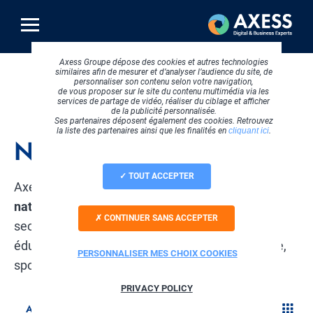
Aller
au
contenu
principal
Axess Groupe dépose des cookies et autres technologies
similaires afin de mesurer et d’analyser l’audience du site, de
Fil
Accueil
Nos références
Agricole
personnaliser son contenu selon votre navigation,
d'Ariane
de vous proposer sur le site du contenu multimédia via les
services de partage de vidéo, réaliser du ciblage et afficher
de la publicité personnalisée.
Ses partenaires déposent également des cookies. Retrouvez
la liste des partenaires ainsi que les finalités en
cliquant ici
.
Nos références
TOUT ACCEPTER
Axess compte aujourd’hui plus de
6000 clients
nationaux et internationaux
issus de divers
CONTINUER SANS ACCEPTER
secteurs d’activité : distribution automobile,
éducation, formation, santé, immobilier, industrie,
PERSONNALISER MES CHOIX COOKIES
sport...
PRIVACY POLICY
AGRICOLE