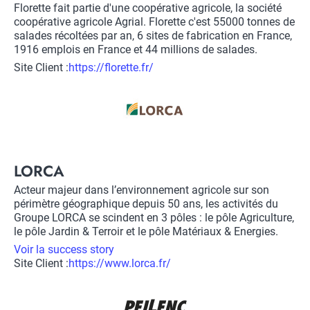
Description
Florette fait partie d'une coopérative agricole, la société
coopérative agricole Agrial. Florette c'est 55000 tonnes de
salades récoltées par an, 6 sites de fabrication en France,
1916 emplois en France et 44 millions de salades.
Site Client :
Lien
https://florette.fr/
vers
Logo
site
client
Title
LORCA
Description
Acteur majeur dans l’environnement agricole sur son
périmètre géographique depuis 50 ans, les activités du
Groupe LORCA se scindent en 3 pôles : le pôle Agriculture,
le pôle Jardin & Terroir et le pôle Matériaux & Energies.
Voir la success story
Site Client :
Lien
https://www.lorca.fr/
vers
Logo
site
client