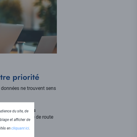
tre priorité
s données ne trouvent sens
n combinant nos
dience du site, de
c vous la feuille de route
blage et afficher de
lités en
cliquant ici
.