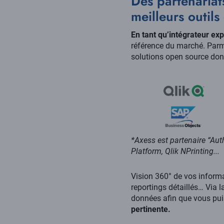
Des partenariat
meilleurs outil
En tant qu’intégrateur exp
référence du marché. Parmi
solutions open source do
*Axess est partenaire “Auth
Platform, Qlik NPrinting...
Vision 360° de vos informa
reportings détaillés… Via l
données afin que vous pu
pertinente.