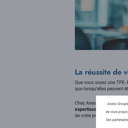
La réussite de v
Que vous soyez une TPE- P
que lorsqu’elles peuvent ê
Chez Axess, nous vous ac
Axess Groupe 
expertises d’intégrateur 
de vous propose
de votre projet de BI :
Ses partenaires