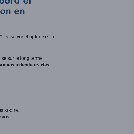
bord et
ion en
? De suivre et optimiser la
ise sur le long terme.
sur vos indicateurs clés
t-à-dire,
e vos