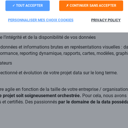
rents types de formats et de sources de vos données : fichier, sit
TOUT ACCEPTER
CONTINUER SANS ACCEPTER
u logiciel et des services BI les plus adaptés à vos KPI : Power B
Google Looker Studio…
PERSONNALISER MES CHOIX COOKIES
PRIVACY POLICY
 stockage de vos data
de l’intégrité et de la disponibilité de vos données
onnées et informations brutes en représentations visuelles : da
rformance, reporting dynamique, rapports, cartes, modèles, grap
ateurs
électionné et évolution de votre projet data sur le long terme.
re agile en fonction de la taille de votre entreprise / organisati
e projet soit soigneusement orchestrée.
Pour cela, nous avons 
s et certifiés. Des passionnés
par le domaine de la data possé