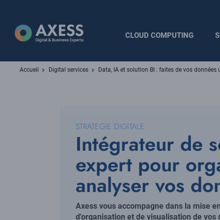
Aller
au
contenu
Navigation
CLOUD COMPUTING
S
principal
principale
Fil
Accueil
Digital services
Data, IA et solution BI : faites de vos données 
d'Ariane
STRATEGIE DIGITALE
Intégrateur de s
expert pour org
analyser vos do
Axess vous accompagne dans la mise en 
d'organisation et de visualisation de vos