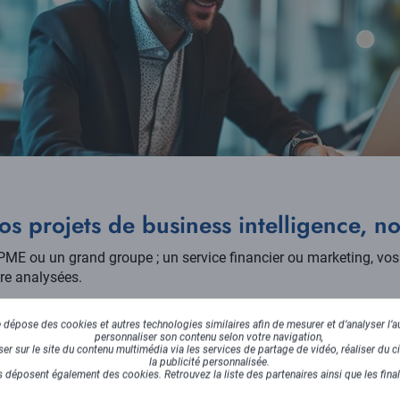
os projets de business intelligence, no
ME ou un grand groupe ; un service financier ou marketing, vo
tre analysées.
compagnons intégralement dans votre processus de décision.
E
dépose des cookies et autres technologies similaires afin de mesurer et d’analyser l’au
personnaliser son contenu selon votre navigation,
en Data Management et Data visualisation,
nous définissons ave
r sur le site du contenu multimédia via les services de partage de vidéo, réaliser du ci
la publicité personnalisée.
 déposent également des cookies. Retrouvez la liste des partenaires ainsi que les fina