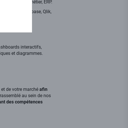
e web, solution métier, ERP.
I, Tableau, Metabase, Qlik,
shboards interactifs,
hiques et diagrammes.
on et de votre marché
afin
rassemblé au sein de nos
dant des compétences