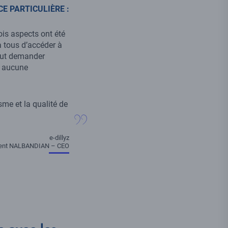
E PARTICULIÈRE :
rois aspects ont été
à tous d’accéder à
peut demander
e aucune
me et la qualité de
e-dillyz
ent NALBANDIAN – CEO