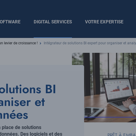
OFTWARE
DIGITAL SERVICES
VOTRE EXPERTISE
un levier de croissance !
Intégrateur de solutions BI expert pour organiser et ana
olutions BI
aniser et
nnées
place de solutions
 données. Des logiciels et des
PRÊT À EMB