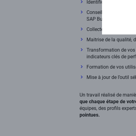
Identification des diffé
Conseil dans le choix d
SAP Business Object, 
Collecte, traitement et
Maitrise de la qualité, 
Transformation de vos d
indicateurs clés de pe
Formation de vos utilis
Mise à jour de l’outil s
Un travail réalisé de maniè
que chaque étape de votr
équipes, des profils expert
pointues.