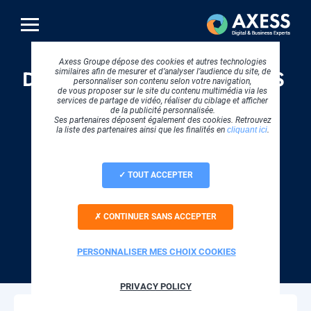
Aller
au
contenu
principal
Axess Groupe dépose des cookies et autres technologies
DIGITAL & BUSINESS
similaires afin de mesurer et d’analyser l’audience du site, de
personnaliser son contenu selon votre navigation,
de vous proposer sur le site du contenu multimédia via les
services de partage de vidéo, réaliser du ciblage et afficher
EXPERTS
de la publicité personnalisée.
Ses partenaires déposent également des cookies. Retrouvez
la liste des partenaires ainsi que les finalités en
cliquant ici
.
TOUT ACCEPTER
CLOUD COMPUTING
CONTINUER SANS ACCEPTER
SOFTWARE
PERSONNALISER MES CHOIX COOKIES
STRATEGIE DIGITALE
PRIVACY POLICY