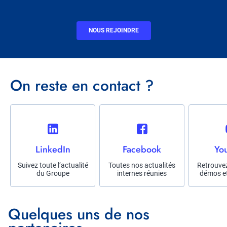
CTA
NOUS REJOINDRE
Titre
On reste en contact ?
Réseau
social
Title
LinkedIn
Title
Facebook
Title
Yo
Description
Suivez toute l’actualité
Description
Toutes nos actualités
Descriptio
Retrouvez
du Groupe
internes réunies
démos et
Titre
Quelques uns de nos