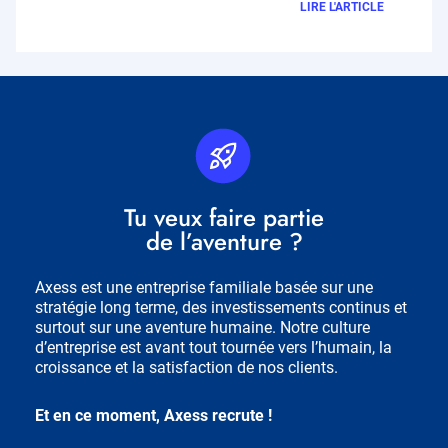
LIRE L'ARTICLE
Picto
Fichier
RH
source
Titre
Tu veux faire partie
Bloc
de l’aventure ?
RH
Description
Axess est une entreprise familiale basée sur une
stratégie long terme, des investissements continus et
surtout sur une aventure humaine. Notre culture
d’entreprise est avant tout tournée vers l’humain, la
croissance et la satisfaction de nos clients.
Et en ce moment, Axess recrute !