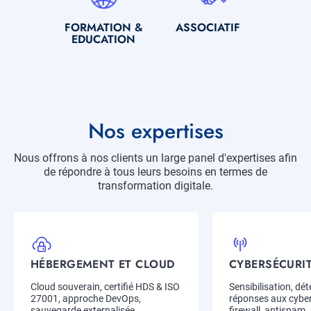
SOUS-
FORMATION &
SOUS-
ASSOCIATIF
TITRE
EDUCATION
TITRE
Titre
Nos expertises
Description
Nous offrons à nos clients un large panel d'expertises afin
de répondre à tous leurs besoins en termes de
transformation digitale.
Item
Expertise
HÉBERGEMENT ET CLOUD
CYBERSÉCURI
Title
Title
Description
Cloud souverain, certifié HDS & ISO
Description
Sensibilisation, dét
27001, approche DevOps,
réponses aux cybe
sauvegarde externalisée...
firewall, antispam..