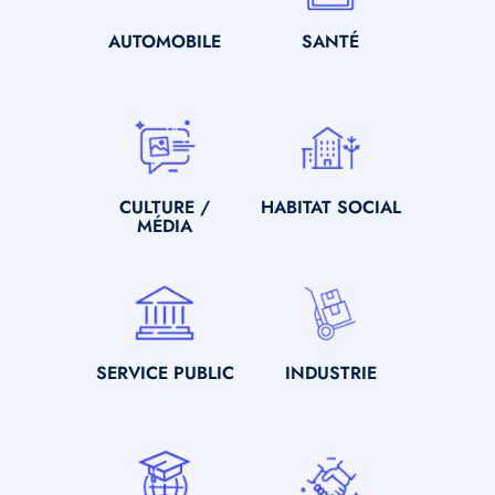
SOUS-
AUTOMOBILE
SOUS-
SANTÉ
TITRE
TITRE
Icone
Icone
SOUS-
CULTURE /
SOUS-
HABITAT SOCIAL
TITRE
MÉDIA
TITRE
Icone
Icone
SOUS-
SERVICE PUBLIC
SOUS-
INDUSTRIE
TITRE
TITRE
Icone
Icone