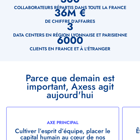
Clé
COLLABORATEURS RÉPARTIS DANS TOUTE LA FRANCE
36
M €
DE CHIFFRE D’AFFAIRES
3
DATA CENTERS EN RÉGION LYONNAISE ET PARISIENNE
6000
CLIENTS EN FRANCE ET À L'ÉTRANGER
Titre
Parce que demain est
important, Axess agit
aujourd'hui
Démarche
AXE
AXE PRINCIPAL
AXE
Cultiver l’esprit d’équipe, placer le
Ê
capital humain au cœur de nos