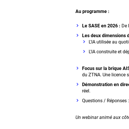
Au programme :
Le SASE en 2026 :
De l
Les deux dimensions de
L'IA utilisée au quot
L'IA construite et d
Focus sur la brique AI
du ZTNA. Une licence s
Démonstration en direc
réel.
Questions / Réponses :
Un webinar animé aux côt