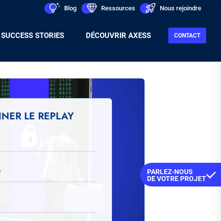
Men
icon
Blog
icon
Ressources
icon
Nous rejoindre
Sec
SUCCESS STORIES
DÉCOUVRIR AXESS
CONTACT
NNER LE REPLAY
PARLEZ-NOUS
DE VOTRE PROJET