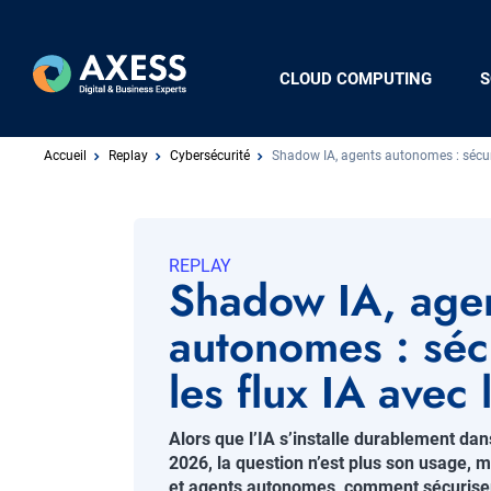
Aller
au
contenu
Navigation
CLOUD COMPUTING
S
principal
principale
Fil
Accueil
Replay
Cybersécurité
Shadow IA, agents autonomes : sécuri
d'Ariane
REPLAY
Shadow IA, age
autonomes : séc
les flux IA avec
Chapo
Alors que l’IA s’installe durablement dan
2026, la question n’est plus son usage, 
et agents autonomes, comment sécuriser