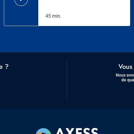
45 min.
e ?
Vous 
Nous avon
de qua