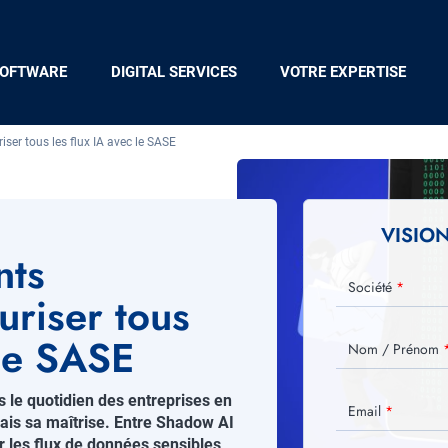
OFTWARE
DIGITAL SERVICES
VOTRE EXPERTISE
ser tous les flux IA avec le SASE
Visuel
principal
VISIO
nts
Société
uriser tous
 le SASE
Nom / Prénom
s le quotidien des entreprises en
Email
mais sa maîtrise. Entre Shadow AI
 les flux de données sensibles