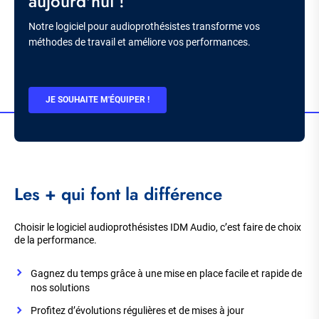
aujourd'hui !
Description
Notre logiciel pour audioprothésistes transforme vos
méthodes de travail et améliore vos performances.
BOUTON
JE SOUHAITE M'ÉQUIPER !
CTA
Les + qui font la différence
Choisir le logiciel audioprothésistes IDM Audio, c’est faire de choix
de la performance.
Gagnez du temps grâce à une mise en place facile et rapide de
nos solutions
Profitez d’évolutions régulières et de mises à jour