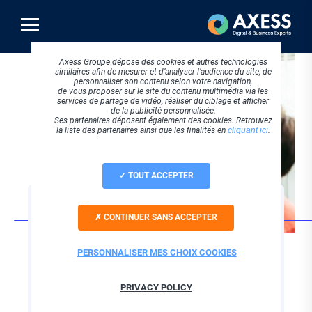
Aller
au
contenu
principal
Axess Groupe dépose des cookies et autres technologies
similaires afin de mesurer et d’analyser l’audience du site, de
personnaliser son contenu selon votre navigation,
de vous proposer sur le site du contenu multimédia via les
services de partage de vidéo, réaliser du ciblage et afficher
de la publicité personnalisée.
Ses partenaires déposent également des cookies. Retrouvez
la liste des partenaires ainsi que les finalités en
cliquant ici
.
TOUT ACCEPTER
SOFTWARE
CONTINUER SANS ACCEPTER
IDM Audio, logiciel
de gestion dédié aux
PERSONNALISER MES CHOIX COOKIES
audioprothésistes
PRIVACY POLICY
Faites le choix d’un centre auditif plus efficace