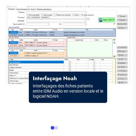
Item
Image
Im
Carrousel
Title
Interfaçage Noah
Description
Interfaçages des fiches patients
entre IDM Audio en version locale et le
logiciel NOAH.