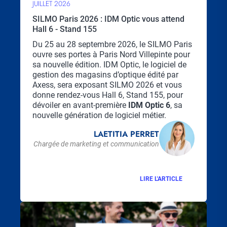
JUILLET 2026
SILMO Paris 2026 : IDM Optic vous attend
Hall 6 - Stand 155
Chapo
Du 25 au 28 septembre 2026, le SILMO Paris
ouvre ses portes à Paris Nord Villepinte pour
sa nouvelle édition. IDM Optic, le logiciel de
gestion des magasins d’optique édité par
Axess, sera exposant SILMO 2026 et vous
donne rendez-vous Hall 6, Stand 155, pour
dévoiler en avant-première
IDM Optic 6
, sa
nouvelle génération de logiciel métier.
LAETITIA PERRET
Chargée de marketing et communication
LIRE L'ARTICLE
Visuel
principal