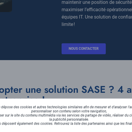
maintenir une position de sécurité
maximiser l’efficacité opérationne
équipes IT. Une solution de confi
limite !
BOUTON
NOUS CONTACTER
CTA
opter une solution SASE ? 4 
ntreprise !
dépose des cookies et autres technologies similaires afin de mesurer et d’analyser l’au
personnaliser son contenu selon votre navigation,
ir
plus de sécurité et d’agilité
au sein de votre réseau ? Chez Ax
r sur le site du contenu multimédia via les services de partage de vidéo, réaliser du ci
la publicité personnalisée.
une architecture SASE, vous passez un nouveau cap dans la tran
 déposent également des cookies. Retrouvez la liste des partenaires ainsi que les fina