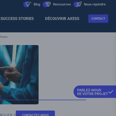
Men
icon
Blog
icon
Ressources
icon
Nous rejoindre
Sec
SUCCESS STORIES
DÉCOUVRIR AXESS
CONTACT
réseau
PARLEZ-NOUS
DE VOTRE PROJET
ARQUER ?
CONTACTEZ-NOUS