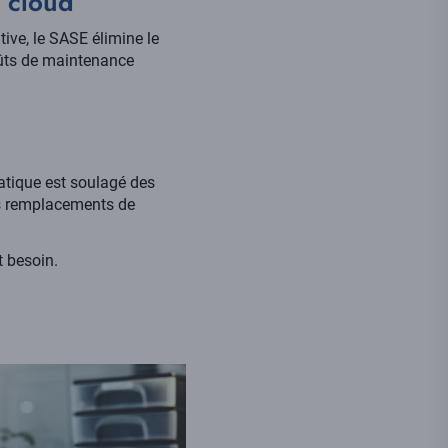
s cloud
ive, le SASE élimine le
oûts de maintenance
atique est soulagé des
es remplacements de
t besoin.