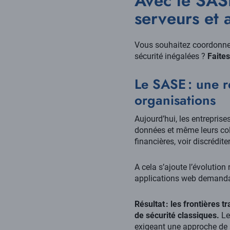
Avec le SASE
serveurs et 
Vous souhaitez coordonnez 
sécurité inégalées ?
Faites
Le SASE : une r
organisations
Aujourd’hui, les entreprise
données et même leurs colla
financières, voir discrédit
A cela s’ajoute l’évolution 
applications web demandan
Résultat : les frontières 
de sécurité classiques.
Le
exigeant une approche de 