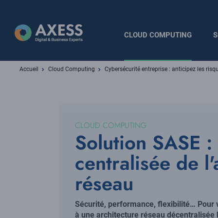
Aller
au
contenu
Navigation
CLOUD COMPUTING
S
principal
principale
Fil
Accueil
Cloud Computing
Cybersécurité entreprise : anticipez les risqu
d'Ariane
CLOUD COMPUTING
Solution SASE :
centralisée de l'
réseau
Sécurité, performance, flexibilité… Pour 
à une architecture réseau décentralisée 