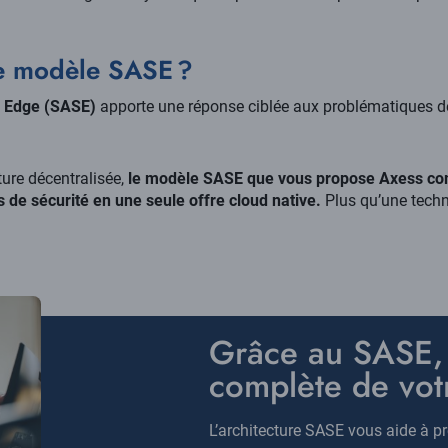
le modèle SASE ?
e Edge (SASE)
apporte une réponse ciblée aux problématiques de
ure décentralisée,
le modèle SASE que vous propose Axess com
 de sécurité en une seule offre cloud native.
Plus qu’une techn
Titre
Grâce au SASE, a
complète de votr
Description
L’architecture SASE vous aide à pr