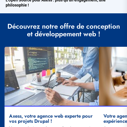
L’Open Source pour Axess : plus qu’un engagement, une
philosophie !
Découvrez notre offre de conception
et développement web !
Illustration
Illustration
vignette
vignette
Axess, votre agence web experte pour
Votre age
vos projets Drupal !
expérience