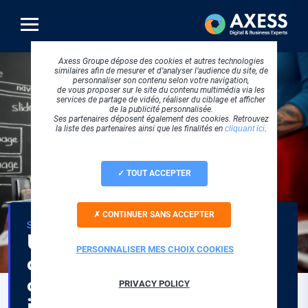
Aller
au
contenu
principal
Axess Groupe dépose des cookies et autres technologies
similaires afin de mesurer et d’analyser l’audience du site, de
personnaliser son contenu selon votre navigation,
de vous proposer sur le site du contenu multimédia via les
services de partage de vidéo, réaliser du ciblage et afficher
de la publicité personnalisée.
Ses partenaires déposent également des cookies. Retrouvez
la liste des partenaires ainsi que les finalités en
cliquant ici
.
TOUT ACCEPTER
CONTINUER SANS ACCEPTER
THÉMATIQUE
STRATEGIE DIGITALE
Une agence web pour le
PERSONNALISER MES CHOIX COOKIES
développement et la
création de vos sites
PRIVACY POLICY
internet !