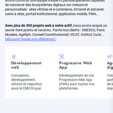
avons construit une équipe d'experts pluridisciplinaires capables
de concevoir des écosystèmes digitaux sur-mesure et
personnalisée : sites vitrines et e-commerce, intranet et extranet,
usine à sites, portail institutionnel, application mobile, PWA…
Avec plus de 300 projets web à notre actif,
nous avons acquis un
savoir-faire pointu et reconnu. Parmi nos clients : UNESCO, Paris
Musées, Agefiph, Conseil Constitutionnel, VICAT, Institut Curie…
Découvrir toutes nos références !
Picto
Picto
Pic
Développement
Progressive Web
Ag
Titre
Titre
Titr
web
App
dig
Description
Conception,
Description
Développement de vos
Des
Vot
développement,
Progressive Web App
par
refonte et migration
(PWA) pour toutes vos
de l
sous le CMS Drupal
plateformes.
dep