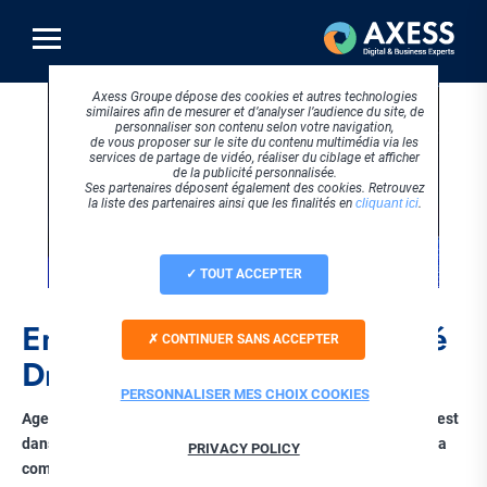
Aller
au
contenu
principal
Axess Groupe dépose des cookies et autres technologies
similaires afin de mesurer et d’analyser l’audience du site, de
personnaliser son contenu selon votre navigation,
de vous proposer sur le site du contenu multimédia via les
services de partage de vidéo, réaliser du ciblage et afficher
de la publicité personnalisée.
Ses partenaires déposent également des cookies. Retrouvez
la liste des partenaires ainsi que les finalités en
cliquant ici
.
TOUT ACCEPTER
Engagé dans la communauté
CONTINUER SANS ACCEPTER
Drupal depuis toujours
PERSONNALISER MES CHOIX COOKIES
Agence web spécialisée dans le CMS Open Source Drupal, il est
dans l’ADN d’Axess de s'impliquer activement dans la vie de la
PRIVACY POLICY
communauté Drupal et de contribuer chaque jour à