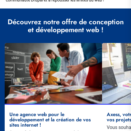
communauté Drupal et à repousser les limites du web !
Découvrez notre offre de conception
et développement web !
Illustration
Illustration
vignette
vignette
Une agence web pour le
Axess, vot
développement et la création de vos
vos projet
sites internet !
Résumé
Vous souhai