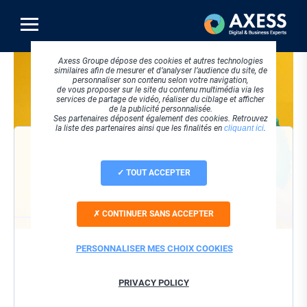
Aller
au
contenu
principal
Visuel
Axess Groupe dépose des cookies et autres technologies
principal
similaires afin de mesurer et d’analyser l’audience du site, de
personnaliser son contenu selon votre navigation,
de vous proposer sur le site du contenu multimédia via les
services de partage de vidéo, réaliser du ciblage et afficher
de la publicité personnalisée.
Ses partenaires déposent également des cookies. Retrouvez
la liste des partenaires ainsi que les finalités en
cliquant ici
.
VISIONNER LE REPLAY
TOUT ACCEPTER
Société
CONTINUER SANS ACCEPTER
Nom / Prénom
PERSONNALISER MES CHOIX COOKIES
Email
PRIVACY POLICY
J'accepte que ces informations soient utilisées dans