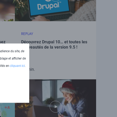
REPLAY
sez
Découvrez Drupal 10… et toutes les
 !
nouveautés de la version 9.5 !
dience du site, de
blage et afficher de
lités en
cliquant ici
.
45 min.