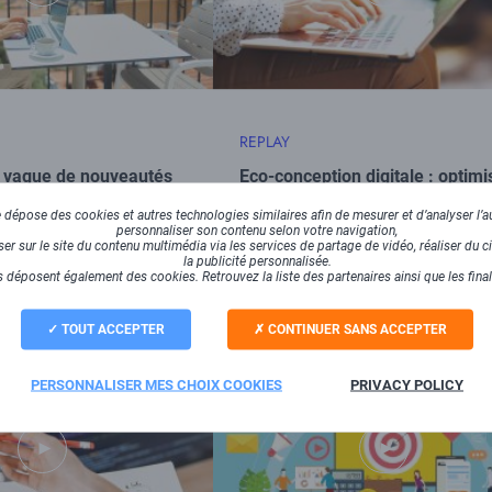
REPLAY
: vague de nouveautés
Eco-conception digitale : optimi
tes en vue !
votre site pour un avenir durable
dépose des cookies et autres technologies similaires afin de mesurer et d’analyser l’au
personnaliser son contenu selon votre navigation,
r sur le site du contenu multimédia via les services de partage de vidéo, réaliser du ci
la publicité personnalisée.
 déposent également des cookies. Retrouvez la liste des partenaires ainsi que les fina
45 min.
TOUT ACCEPTER
CONTINUER SANS ACCEPTER
PERSONNALISER MES CHOIX COOKIES
PRIVACY POLICY