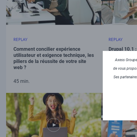
REPLAY
REPLAY
Comment concilier expérience
Drupal 10.1 
utilisateur et exigence technique, les
rafraîchissan
Axess Groupe 
piliers de la réussite de votre site
web ?
de vous propose
Ses partenaires
45 min.
45 min.