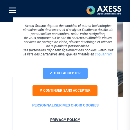
Aller
au
contenu
principal
Axess Groupe dépose des cookies et autres technologies
similaires afin de mesurer et d’analyser l’audience du site, de
personnaliser son contenu selon votre navigation,
de vous proposer sur le site du contenu multimédia via les
services de partage de vidéo, réaliser du ciblage et afficher
de la publicité personnalisée.
Ses partenaires déposent également des cookies. Retrouvez
la liste des partenaires ainsi que les finalités en
cliquant ici
.
TOUT ACCEPTER
SOFTWARE
CONTINUER SANS ACCEPTER
Solutions de
rédaction technique
PERSONNALISER MES CHOIX COOKIES
Axess vous accompagne et vous conseille
PRIVACY POLICY
dans la mise en place de solutions pour une
documentation technique innovante et