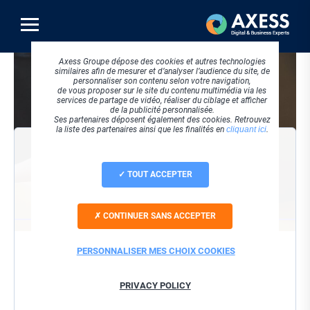
Aller
au
contenu
principal
Visuel
Axess Groupe dépose des cookies et autres technologies
principal
similaires afin de mesurer et d’analyser l’audience du site, de
personnaliser son contenu selon votre navigation,
de vous proposer sur le site du contenu multimédia via les
services de partage de vidéo, réaliser du ciblage et afficher
de la publicité personnalisée.
Ses partenaires déposent également des cookies. Retrouvez
la liste des partenaires ainsi que les finalités en
cliquant ici
.
VISIONNER LE REPLAY
TOUT ACCEPTER
Société
CONTINUER SANS ACCEPTER
Nom / Prénom
PERSONNALISER MES CHOIX COOKIES
Email
PRIVACY POLICY
J'accepte que ces informations soient utilisées dans