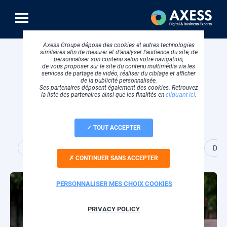
Aller
au
contenu
principal
Axess Groupe dépose des cookies et autres technologies
similaires afin de mesurer et d’analyser l’audience du site, de
Fil
Accueil
Success stories
Conception web
personnaliser son contenu selon votre navigation,
d'Ariane
de vous proposer sur le site du contenu multimédia via les
services de partage de vidéo, réaliser du ciblage et afficher
de la publicité personnalisée.
Ses partenaires déposent également des cookies. Retrouvez
la liste des partenaires ainsi que les finalités en
cliquant ici
.
Success stories
TOUT ACCEPTER
Tous
Cloud et hébergement
Data
Conception web
CONTINUER SANS ACCEPTER
Visuel
PERSONNALISER MES CHOIX COOKIES
principal
PRIVACY POLICY