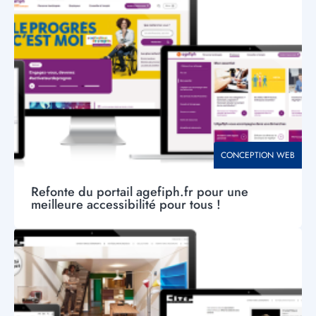
principal
THÉMATIQUE
CONCEPTION WEB
Refonte du portail agefiph.fr pour une
meilleure accessibilité pour tous !
Visuel
principal