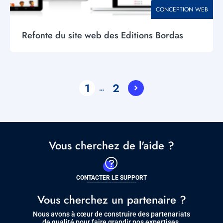
THÉMATIQUE
CONCEPTION WEB
Refonte du site web des Editions Bordas
Pagination
1
2
…
Current
Page
page
Vous cherchez de l'aide ?
CONTACTER LE SUPPORT
Vous cherchez un partenaire ?
Nous avons à cœur de construire des partenariats
de qualité pour faire grandir nos expertises.