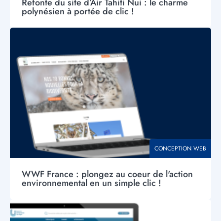
Refonte du site d’Air Tahiti Nui : le charme
polynésien à portée de clic !
Visuel
principal
THÉMATIQUE
CONCEPTION WEB
WWF France : plongez au coeur de l'action
environnemental en un simple clic !
Visuel
principal