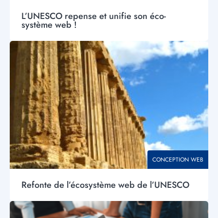
L’UNESCO repense et unifie son éco-
système web !
Visuel
principal
THÉMATIQUE
CONCEPTION WEB
Refonte de l’écosystème web de l’UNESCO
Visuel
principal