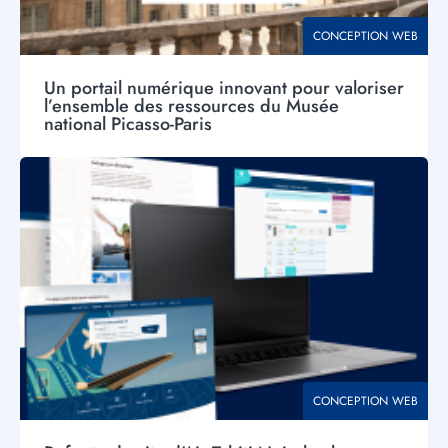
THÉMATIQUE
CONCEPTION WEB
Un portail numérique innovant pour valoriser
l’ensemble des ressources du Musée
national Picasso-Paris
Visuel
principal
THÉMATIQUE
CONCEPTION WEB