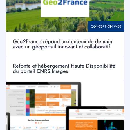
THÉMATIQUE
CONCEPTION WEB
Géo2France répond aux enjeux de demain
avec un géoportail innovant et collaboratif
THÉMATIQUE
CONCEPTION WEB
Refonte et hébergement Haute Disponibilité
du portail CNRS Images
Visuel
principal