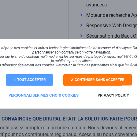
avancées
Moteur de recherche Ap
Responsive Web Desig
Sécurisation du Back-Of
Accompagnement et con
dépose des cookies et autres technologies similaires afin de mesurer et d’analyser l’au
personnaliser son contenu selon votre navigation,
production et l’optimisa
r sur le site du contenu multimédia via les services de partage de vidéo, réaliser du ci
sur l’infrastructure d’
la publicité personnalisée.
 déposent également des cookies. Retrouvez la liste des partenaires ainsi que les fina
TMA/TME pluri-annuelle
majeures du périmètre 
TOUT ACCEPTER
CONTINUER SANS ACCEPTER
Visiter le site internet de
PERSONNALISER MES CHOIX COOKIES
PRIVACY POLICY
 CONVAINCRE QUE DRUPAL ÉTAIT LA SOLUTION FAITE POU
n outil assez complexe à prendre en main. Nous devions aller v
itif pour nos contributeurs régionaux. Axess a su nous convaincr