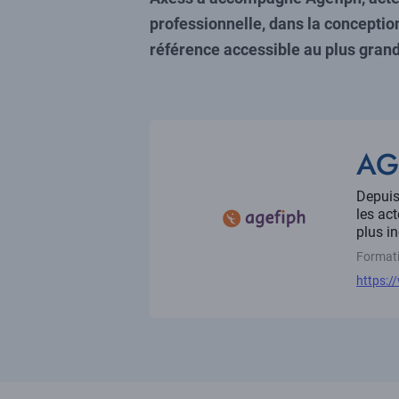
professionnelle, dans la conception
référence accessible au plus gran
Référence
client
Tit
AG
Descri
Depuis
les act
plus i
Secteu
Formati
Lien
https:/
vers
site
client