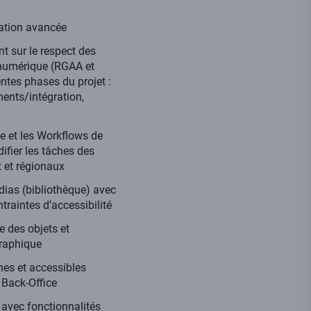
mation avancée
t sur le respect des
 numérique (RGAA et
ntes phases du projet :
ents/intégration,
ce et les Workflows de
difier les tâches des
 et régionaux
ias (bibliothèque) avec
traintes d’accessibilité
 des objets et
raphique
hes et accessibles
 Back-Office
 avec fonctionnalités