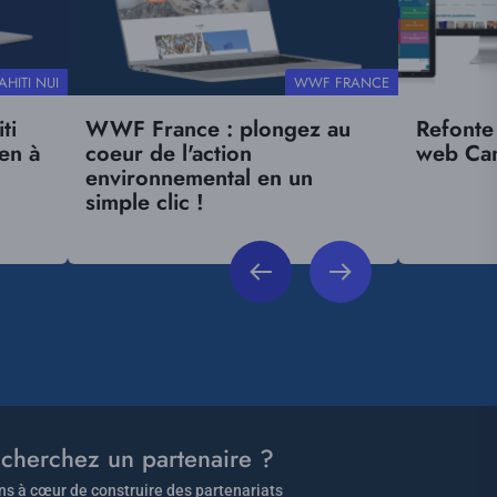
ENCE
RÉFÉRENCE
AHITI NUI
WWF FRANCE
T
CLIENT
ti
WWF France : plongez au
Refonte
ien à
coeur de l'action
web Can
environnemental en un
simple clic !
cherchez un partenaire ?
s à cœur de construire des partenariats