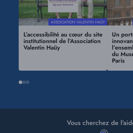
RÉFÉRENCE
ASSOCIATION VALENTIN HAÜY
CLIENT
L’accessibilité au cœur du site
Un port
institutionnel de l’Association
innovan
Valentin Haüy
l’ensem
du Musé
Paris
Vous cherchez de l'aid