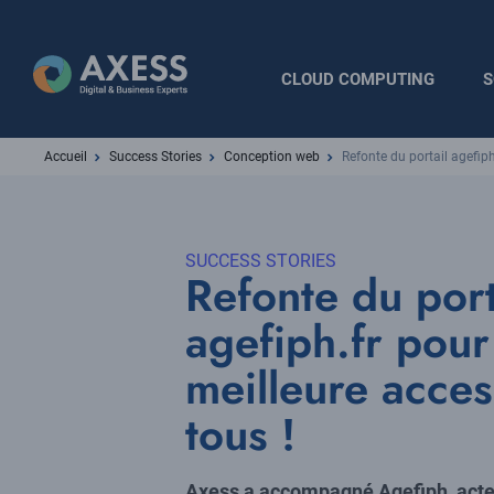
Aller
au
contenu
Navigation
CLOUD COMPUTING
S
principal
principale
Fil
Accueil
Success Stories
Conception web
Refonte du portail agefiph
d'Ariane
SUCCESS STORIES
Refonte du port
agefiph.fr pour
meilleure acces
tous !
Axess a accompagné Agefiph, acteu