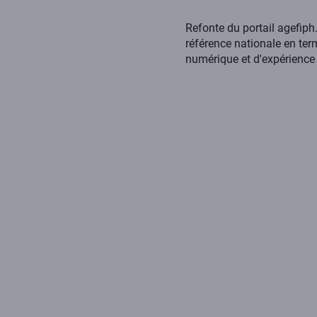
Corps
Refonte du portail agefiph.
de
référence nationale en ter
la
numérique et d'expérience u
page