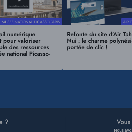
RÉFÉRENCE
RÉFÉR
MUSÉE NATIONAL PICASSO-PARIS
AIR T
CLIENT
CLIEN
ail numérique
Refonte du site d’Air Tahi
t pour valoriser
Nui : le charme polynés
ble des ressources
portée de clic !
e national Picasso-
e ?
Vous 
Nous avon