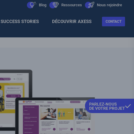
Men
icon
Blog
icon
Ressources
icon
Nous rejoindre
Sec
SUCCESS STORIES
DÉCOUVRIR AXESS
CONTACT
PARLEZ-NOUS
DE VOTRE PROJET