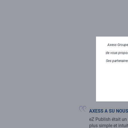
Axess Groupe 
de vous propose
Ses partenaires
AXESS A SU NOUS
eZ Publish était u
plus simple et intu