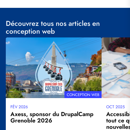
Découvrez tous nos articles en
conception web
Visuel
Visuel
principal
principal
THÉMATIQUE
CONCEPTION WEB
FÉV 2026
OCT 2025
Date
Date
mise
mise
Axess, sponsor du DrupalCamp
Accessib
à
à
Grenoble 2026
tout ce q
jour
jour
nouvelles