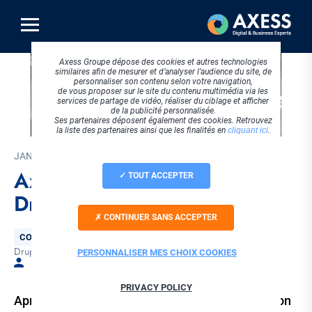
Aller
au
contenu
principal
Axess Groupe dépose des cookies et autres technologies
similaires afin de mesurer et d’analyser l’audience du site, de
personnaliser son contenu selon votre navigation,
de vous proposer sur le site du contenu multimédia via les
services de partage de vidéo, réaliser du ciblage et afficher
de la publicité personnalisée.
Ses partenaires déposent également des cookies. Retrouvez
la liste des partenaires ainsi que les finalités en
cliquant ici
.
JANVIER 2024
Axess sponsor majeur du
TOUT ACCEPTER
DrupalCamp Rennes 2024
CONTINUER SANS ACCEPTER
Thématique
CONCEPTION WEB
Drupal
Evénementiel
Tags
PERSONNALISER MES CHOIX COOKIES
Par Céline GARDES
PRIVACY POLICY
Après avoir été Platinum sponsor de la DrupalCon