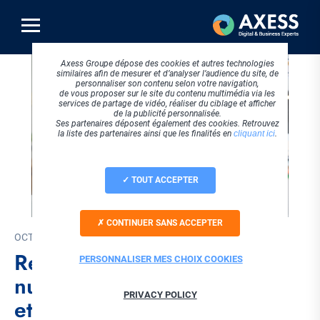
Aller
au
contenu
principal
Axess Groupe dépose des cookies et autres technologies
similaires afin de mesurer et d’analyser l’audience du site, de
personnaliser son contenu selon votre navigation,
de vous proposer sur le site du contenu multimédia via les
services de partage de vidéo, réaliser du ciblage et afficher
de la publicité personnalisée.
Ses partenaires déposent également des cookies. Retrouvez
la liste des partenaires ainsi que les finalités en
cliquant ici
.
TOUT ACCEPTER
CONTINUER SANS ACCEPTER
OCTOBRE 2025
Référentiels accessibilité
PERSONNALISER MES CHOIX COOKIES
numérique : RGAA, WCAG
PRIVACY POLICY
et directive européenne