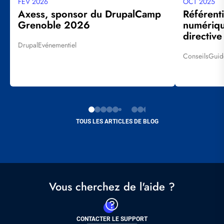
FÉV 2026
OCT 2025
Date
Date
mise
mise
Axess, sponsor du DrupalCamp
Référenti
à
à
Grenoble 2026
numériq
jour
jour
directiv
Drupal
Evénementiel
Tags
Conseils
Guid
Tags
TOUS LES ARTICLES DE BLOG
Vous cherchez de l'aide ?
CONTACTER LE SUPPORT