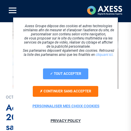
Aller
au
contenu
principal
Axess Groupe dépose des cookies et autres technologies
similaires afin de mesurer et d’analyser l’audience du site, de
personnaliser son contenu selon votre navigation,
de vous proposer sur le site du contenu multimédia via les
services de partage de vidéo, réaliser du ciblage et afficher
de la publicité personnalisée.
Ses partenaires déposent également des cookies. Retrouvez
la liste des partenaires ainsi que les finalités en
cliquant ici
.
TOUT ACCEPTER
CONTINUER SANS ACCEPTER
OCTOBRE 2025
Accessibilité web RGAA
PERSONNALISER MES CHOIX COOKIES
2025 : tout ce qu'il faut
PRIVACY POLICY
savoir sur les nouvelles