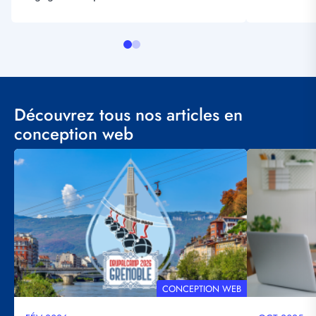
Découvrez tous nos articles en
conception web
Visuel
Visuel
principal
principal
THÉMATIQUE
CONCEPTION WEB