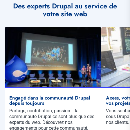
Des experts Drupal au service de
votre site web
Illustration
Illustration
vignette
vignette
Engagé dans la communauté Drupal
Axess, vot
depuis toujours
vos projet
Résumé
Partage, contribution, passion... la
Résumé
Vous souhai
communauté Drupal ce sont plus que des
sous Drupal
experts du web. Découvrez nos
nos clients.
engagements pour cette communauté.