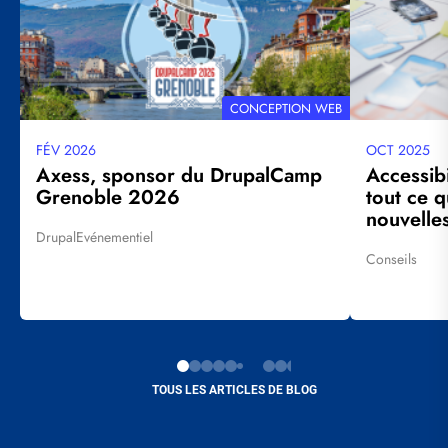
THÉMATIQUE
CONCEPTION WEB
FÉV 2026
OCT 2025
Date
Date
mise
mise
Axess, sponsor du DrupalCamp
Accessib
à
à
Grenoble 2026
tout ce q
jour
jour
nouvelles
Drupal
Evénementiel
Tags
Conseils
Tags
TOUS LES ARTICLES DE BLOG