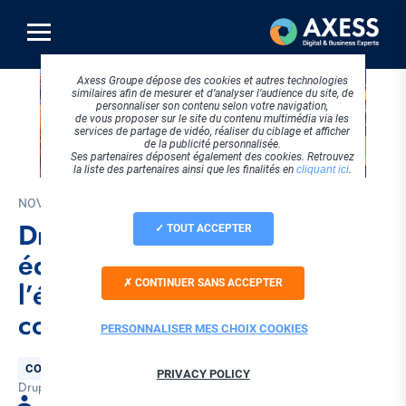
Aller
au
contenu
principal
Axess Groupe dépose des cookies et autres technologies
similaires afin de mesurer et d’analyser l’audience du site, de
personnaliser son contenu selon votre navigation,
de vous proposer sur le site du contenu multimédia via les
services de partage de vidéo, réaliser du ciblage et afficher
de la publicité personnalisée.
Ses partenaires déposent également des cookies. Retrouvez
la liste des partenaires ainsi que les finalités en
cliquant ici
.
NOVEMBRE 2022
DrupalCon Prague : notre
TOUT ACCEPTER
équipe vous résume
l’événement 2022 de la
CONTINUER SANS ACCEPTER
communauté Drupal !
PERSONNALISER MES CHOIX COOKIES
Thématique
CONCEPTION WEB
PRIVACY POLICY
Drupal
Evénementiel
Tags
Par Loïc RIFFAULT