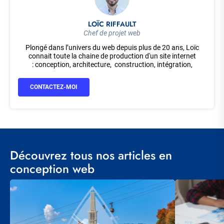
LOÏC RIFFAULT
Chef de projet web
Plongé dans l’univers du web depuis plus de 20 ans, Loïc
connait toute la chaine de production d'un site internet
: conception, architecture, construction, intégration,
développement… Il pilote des projets agiles, riches et variés,
allant du simple site vitrine à l'extranet collaboratif, en
CONTACTEZ-MOI
passant par des boutiques d’e-commerce.
Acteur actif de la communauté Drupal, il est membre de
l’association Drupal France et Francophonie. Il a notamment
coordonné le groupe de travail sur la traduction du
cœur de Drupal et de ses principaux modules contribués.
Découvrez tous nos articles en
conception web
Visuel
Visuel
principal
principal