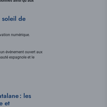
ionnés ainsi qu’aux
 soleil de
vation numérique.
er un événement ouvert aux
auté espagnole et le
talane : les
e et