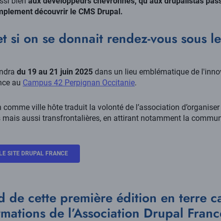
ssi bien
aux développeurs chevronnés, qu’aux drupalistas pass
mplement découvrir le CMS Drupal.
 et si on se donnait rendez-vous sous le
endra
du 19 au 21 juin 2025
dans un lieu emblématique de l'inno
ance au
Campus 42 Perpignan Occitanie
.
 comme ville hôte traduit la volonté de l’association d’organis
ais aussi transfrontalières, en attirant notamment la commun
LE SITE DRUPAL FRANCE
 de cette première édition en terre ca
mations de l’Association Drupal Franc