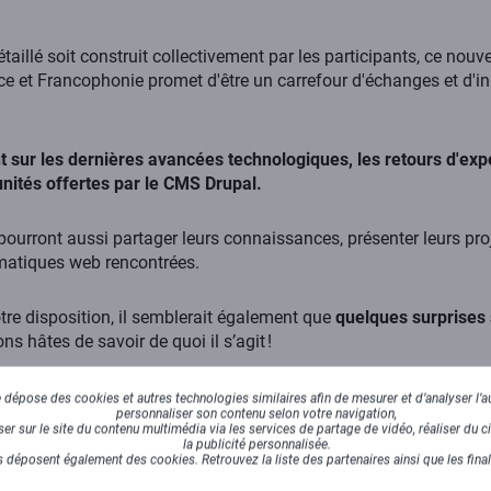
aillé soit construit collectivement par les participants, ce nou
ce et Francophonie promet d'être un carrefour d'échanges et d'i
t sur les dernières avancées technologiques, les retours d'expé
unités offertes par le CMS Drupal.
pourront aussi partager leurs connaissances, présenter leurs pro
matiques web rencontrées.
tre disposition, il semblerait également que
quelques surprises 
s hâtes de savoir de quoi il s’agit !
dépose des cookies et autres technologies similaires afin de mesurer et d’analyser l’au
personnaliser son contenu selon votre navigation,
xess s'engage comme sponsor
r sur le site du contenu multimédia via les services de partage de vidéo, réaliser du ci
la publicité personnalisée.
camp Perpignan ?
 déposent également des cookies. Retrouvez la liste des partenaires ainsi que les fina