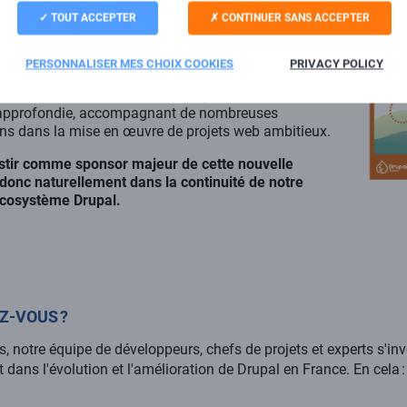
TOUT ACCEPTER
CONTINUER SANS ACCEPTER
ement envers la communauté Open Source ne se
ctuelle : il fait partie intégrante de nos valeurs
re
agence web Drupal
.
PERSONNALISER MES CHOIX COOKIES
PRIVACY POLICY
bientôt 20 ans et la version 4.6 !), nous avons
 approfondie, accompagnant de nombreuses
ons dans la mise en œuvre de projets web ambitieux.
estir comme sponsor majeur de cette nouvelle
t donc naturellement dans la continuité de notre
écosystème Drupal.
EZ-VOUS ?
, notre équipe de développeurs, chefs de projets et experts s'inv
 dans l'évolution et l'amélioration de Drupal en France. En cela :