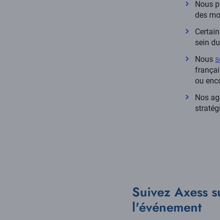
Nous pa
des mo
Certain
sein du
Nous
s
françai
ou enco
Nos age
stratég
Suivez Axess s
l'événement