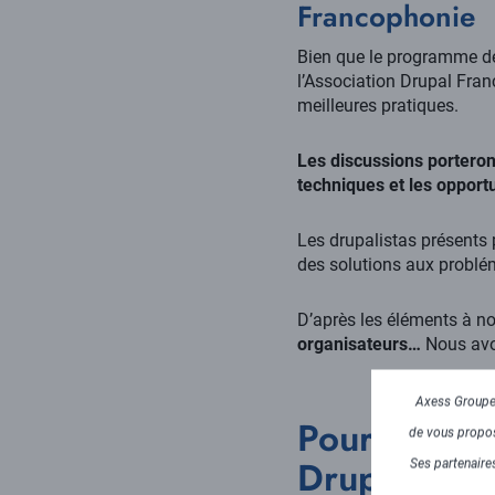
Francophonie
Bien que le programme dét
l’Association Drupal Fran
meilleures pratiques.
Les discussions porteron
techniques et les opport
Les drupalistas présents 
des solutions aux problé
D’après les éléments à no
organisateurs…
Nous avon
Axess Groupe 
Pourquoi A
de vous propose
Drupal Bar
Ses partenaires