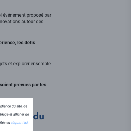
vel événement proposé par
nnovations autour des
rience, les défis
jets et explorer ensemble
soient prévues par les
dience du site, de
 majeur du
blage et afficher de
lités en
cliquant ici
.