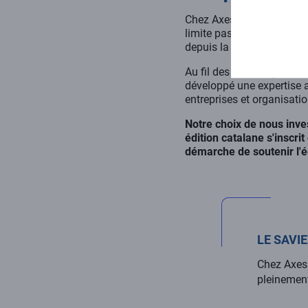
Chez Axess, notre engag
limite pas à une action pon
depuis la création de not
Au fil des années (depuis 
développé une expertise
entreprises et organisati
Notre choix de nous inv
édition catalane s'inscri
démarche de soutenir l'
LE SAVI
Chez Axess
pleinement