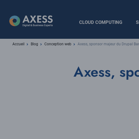
Aller
au
contenu
Navigation
CLOUD COMPUTING
S
principal
principale
Fil
Accueil
Blog
Conception web
Axess, sponsor majeur du Drupal B
d'Ariane
Axess, sp