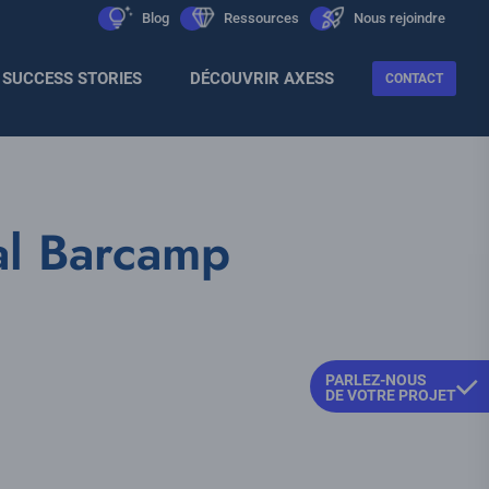
Men
icon
Blog
icon
Ressources
icon
Nous rejoindre
Sec
SUCCESS STORIES
DÉCOUVRIR AXESS
CONTACT
al Barcamp
PARLEZ-NOUS
DE VOTRE PROJET