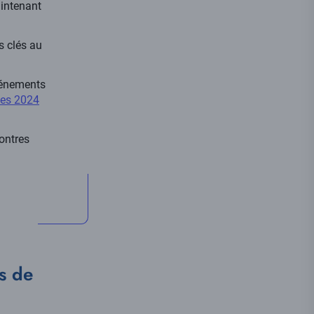
aintenant
s clés au
vénements
es 2024
ontres
s de