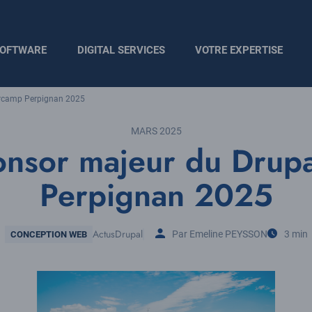
OFTWARE
DIGITAL SERVICES
VOTRE EXPERTISE
arcamp Perpignan 2025
MARS 2025
onsor majeur du Drup
Perpignan 2025
Thématique
Actus
Drupal
Par Emeline PEYSSON
3 min
CONCEPTION WEB
Tags
Temps
de
Lecture