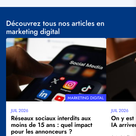
Découvrez tous nos articles en
marketing digital
Visuel
Visuel
principal
principal
THÉMATIQUE
MARKETING DIGITAL
JUIL 2026
JUIL 2026
Date
Date
mise
mise
Réseaux sociaux interdits aux
On y est
à
à
moins de 15 ans : quel impact
IA arrive
jour
jour
pour les annonceurs ?