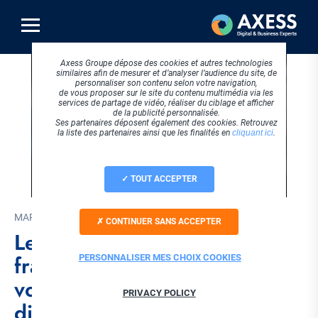
Aller
au
contenu
principal
Axess Groupe dépose des cookies et autres technologies
similaires afin de mesurer et d’analyser l’audience du site, de
personnaliser son contenu selon votre navigation,
de vous proposer sur le site du contenu multimédia via les
services de partage de vidéo, réaliser du ciblage et afficher
de la publicité personnalisée.
Ses partenaires déposent également des cookies. Retrouvez
la liste des partenaires ainsi que les finalités en
cliquant ici
.
TOUT ACCEPTER
MARS 2026
CONTINUER SANS ACCEPTER
Le marché pub digital
franchit 12,4 Md€ : ce que
PERSONNALISER MES CHOIX COOKIES
votre stratégie média &
PRIVACY POLICY
digitale doit en retenir