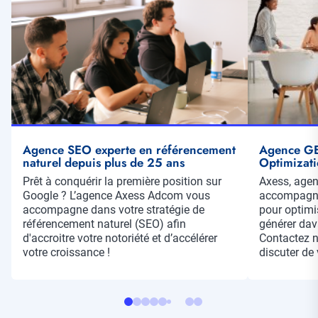
Agence SEO experte en référencement
Agence GE
naturel depuis plus de 25 ans
Optimizati
Résumé
Prêt à conquérir la première position sur
Résumé
Axess, age
Google ? L’agence Axess Adcom vous
accompagne 
accompagne dans votre stratégie de
pour optimis
référencement naturel (SEO) afin
générer dav
d'accroitre votre notoriété et d’accélérer
Contactez n
votre croissance !
discuter de 