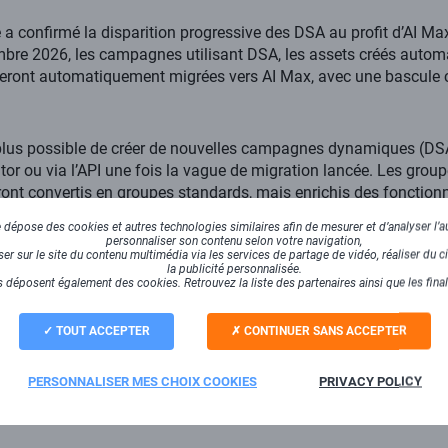
 a confirmé la disparition progressive des DSA au profit d’AI 
embre 2026, les campagnes utilisant DSA, les assets créés auto
seront automatiquement migrées vers AI Max, avec une bascule c
 plus possible de créer de nouvelles campagnes dynamiques (DSA
or ou via l’API une fois la vague de migration lancée. Les gro
ont convertis en groupes standards, mais enrichis des fonctionn
URL).
dépose des cookies et autres technologies similaires afin de mesurer et d’analyser l’au
personnaliser son contenu selon votre navigation,
r sur le site du contenu multimédia via les services de partage de vidéo, réaliser du ci
oogle pousse AI Max
la publicité personnalisée.
 déposent également des cookies. Retrouvez la liste des partenaires ainsi que les fina
ésenté par Google comme le successeur naturel des DSA, capable
TOUT ACCEPTER
CONTINUER SANS ACCEPTER
age, génération créative et sélection d’URL grâce à l’IA généra
ment sur le contenu indexé du site (pages, titres, catégories), A
PERSONNALISER MES CHOIX COOKIES
PRIVACY POLICY
rges : intention de recherche en temps réel, données comportem