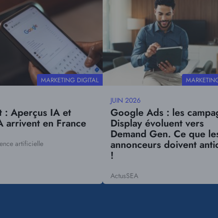
principal
THÉMATIQUE
THÉMATIQU
MARKETING DIGITAL
MARKETING
JUIN 2026
Date
t : Aperçus IA et
Google Ads : les campa
mise
 arrivent en France
Display évoluent vers
à
Demand Gen. Ce que le
jour
annonceurs doivent anti
gence artificielle
!
Actus
SEA
Tags