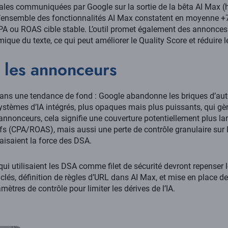
es communiquées par Google sur la sortie de la bêta AI Max (hor
l’ensemble des fonctionnalités AI Max constatent en moyenne +
PA ou ROAS cible stable. L’outil promet également des annonces 
que du texte, ce qui peut améliorer le Quality Score et réduire l
 les annonceurs
t dans une tendance de fond : Google abandonne les briques d’aut
tèmes d’IA intégrés, plus opaques mais plus puissants, qui gère
 annonceurs, cela signifie une couverture potentiellement plus lar
fs (CPA/ROAS), mais aussi une perte de contrôle granulaire sur 
faisaient la force des DSA.
ui utilisaient les DSA comme filet de sécurité devront repenser le
clés, définition de règles d’URL dans AI Max, et mise en place de
mètres de contrôle pour limiter les dérives de l’IA.