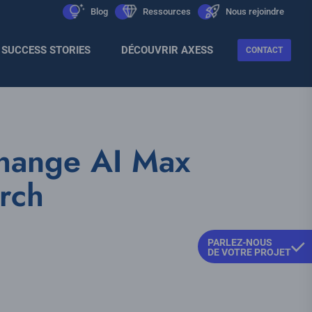
Men
icon
Blog
icon
Ressources
icon
Nous rejoindre
Sec
SUCCESS STORIES
DÉCOUVRIR AXESS
CONTACT
change AI Max
rch
PARLEZ-NOUS
DE VOTRE PROJET