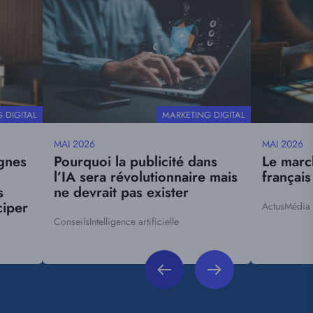
principal
principal
E
THÉMATIQUE
 DIGITAL
MARKETING DIGITAL
MAI 2026
MAI 2026
Date
Date
gnes
Pourquoi la publicité dans
Le march
mise
mise
l’IA sera révolutionnaire mais
françai
à
à
s
ne devrait pas exister
jour
jour
ciper
Actus
Média
Tags
Conseils
Intelligence artificielle
Tags