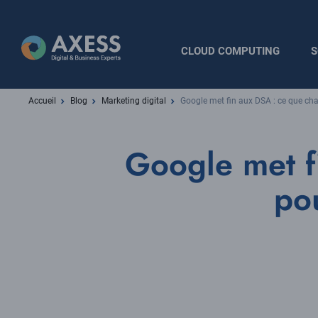
Aller
au
contenu
Navigation
CLOUD COMPUTING
S
principal
principale
Fil
Accueil
Blog
Marketing digital
Google met fin aux DSA : ce que c
d'Ariane
Google met f
po