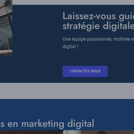
Titre
Laissez-vous gui
stratégie digitale
Description
Une équipe passionnée, motivée et 
digital !
BOUTON
CONTACTEZ-NOUS
CTA
s en marketing digital
Visuel