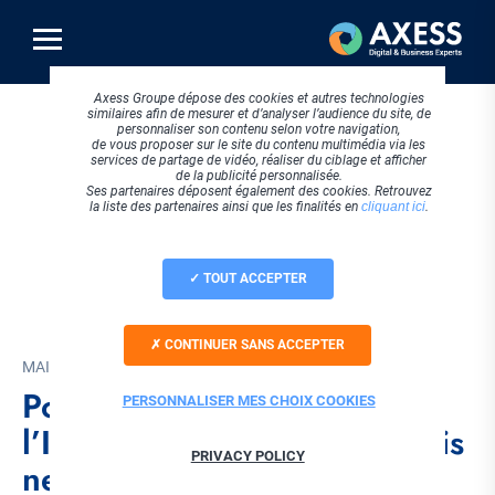
Aller
au
contenu
principal
Axess Groupe dépose des cookies et autres technologies
similaires afin de mesurer et d’analyser l’audience du site, de
personnaliser son contenu selon votre navigation,
de vous proposer sur le site du contenu multimédia via les
services de partage de vidéo, réaliser du ciblage et afficher
de la publicité personnalisée.
Ses partenaires déposent également des cookies. Retrouvez
la liste des partenaires ainsi que les finalités en
cliquant ici
.
TOUT ACCEPTER
CONTINUER SANS ACCEPTER
MAI 2026
Pourquoi la publicité dans
PERSONNALISER MES CHOIX COOKIES
l’IA sera révolutionnaire mais
PRIVACY POLICY
ne devrait pas exister