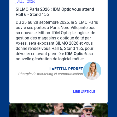
JUILLET 2026
SILMO Paris 2026 : IDM Optic vous attend
Hall 6 - Stand 155
Chapo
Du 25 au 28 septembre 2026, le SILMO Paris
ouvre ses portes à Paris Nord Villepinte pour
sa nouvelle édition. IDM Optic, le logiciel de
gestion des magasins d’optique édité par
Axess, sera exposant SILMO 2026 et vous
donne rendez-vous Hall 6, Stand 155, pour
dévoiler en avant-première
IDM Optic 6
, sa
nouvelle génération de logiciel métier.
LAETITIA PERRET
Chargée de marketing et communication
LIRE L'ARTICLE
Visuel
principal