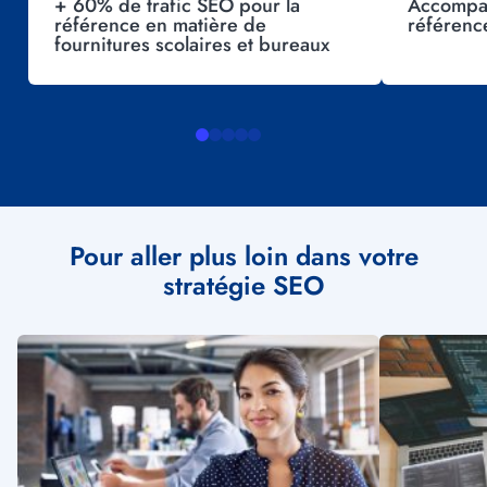
+ 60% de trafic SEO pour la
Accompag
référence en matière de
référenc
fournitures scolaires et bureaux
Pour aller plus loin dans votre
stratégie SEO
Illustration
Illustration
vignette
vignette