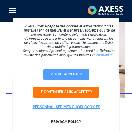
Aller
au
contenu
principal
Axess Groupe dépose des cookies et autres technologies
similaires afin de mesurer et d’analyser l’audience du site, de
personnaliser son contenu selon votre navigation,
de vous proposer sur le site du contenu multimédia via les
services de partage de vidéo, réaliser du ciblage et afficher
de la publicité personnalisée.
Ses partenaires déposent également des cookies. Retrouvez
la liste des partenaires ainsi que les finalités en
cliquant ici
.
TOUT ACCEPTER
STRATEGIE DIGITALE
CONTINUER SANS ACCEPTER
Agence SEO experte
en référencement
PERSONNALISER MES CHOIX COOKIES
naturel depuis plus
PRIVACY POLICY
de 25 ans