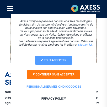
Aller
au
contenu
principal
Axess Groupe dépose des cookies et autres technologies
similaires afin de mesurer et d’analyser l’audience du site, de
personnaliser son contenu selon votre navigation,
de vous proposer sur le site du contenu multimédia via les
services de partage de vidéo, réaliser du ciblage et afficher
de la publicité personnalisée.
Ses partenaires déposent également des cookies. Retrouvez
la liste des partenaires ainsi que les finalités en
cliquant ici
.
TOUT ACCEPTER
Axess Adcom, votre agence
CONTINUER SANS ACCEPTER
SEO international
PERSONNALISER MES CHOIX COOKIES
Notre agence spécialisée en SEO international propulse votre
présence digitale au-delà des frontières ! Basée à Lyon, notre
PRIVACY POLICY
agence SEO vous offre une expertise senior pour booster votre