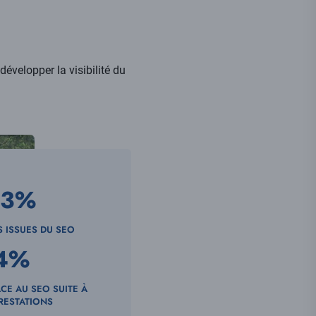
évelopper la visibilité du
73
%
S ISSUES DU SEO
4
%
CE AU SEO SUITE À
RESTATIONS