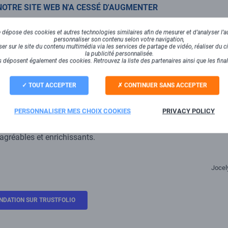
 NOTRE SITE WEB N'A CESSÉ D'AUGMENTER
s besoin de booster notre visibilité sur internet et d'être accom
nouveau site web. Depuis ce jour, Axess Adcom assure efficacem
dépose des cookies et autres technologies similaires afin de mesurer et d’analyser l’au
personnaliser son contenu selon votre navigation,
 notoriété avec notamment : préconisation technique, accompag
r sur le site du contenu multimédia via les services de partage de vidéo, réaliser du ci
la publicité personnalisée.
, optimisation, référencement naturel, étude et mise à jour mots
 déposent également des cookies. Retrouvez la liste des partenaires ainsi que les fina
king, campagnes facebook et Google Ads...
TOUT ACCEPTER
CONTINUER SANS ACCEPTER
rès chargé, le suivi d'Axess Adcom nous permet de rester au fai
urs équipes nous poussent et nous accompagnent afin de rest
PERSONNALISER MES CHOIX COOKIES
PRIVACY POLICY
que notre collaboration a débuté, la visibilité de notre site web 
nt toujours à l'écoute, disponibles rapidement et nos échanges (té
agréables et enrichissants.
Jocel
NDATION SUR TRUSTFOLIO