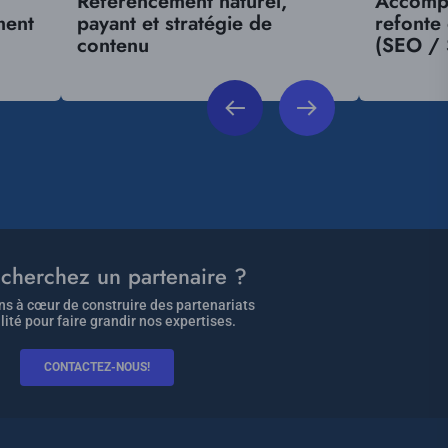
Référencement naturel,
Accomp
ment
payant et stratégie de
refonte
contenu
(SEO /
cherchez un partenaire ?
s à cœur de construire des partenariats
lité pour faire grandir nos expertises.
CONTACTEZ-NOUS!