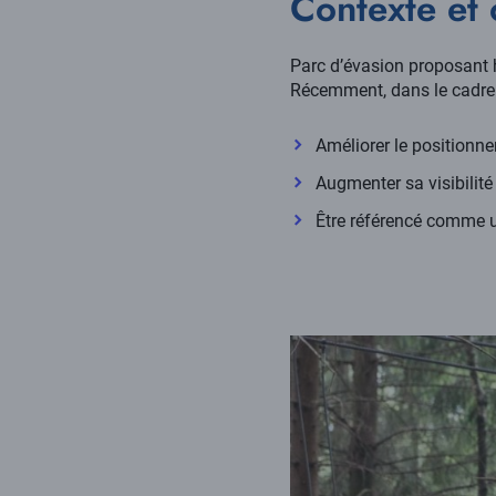
Contexte et 
la
page
Parc d’évasion proposant hé
Récemment, dans le cadre de
Améliorer le positionn
Augmenter sa visibilité 
Être référencé comme u