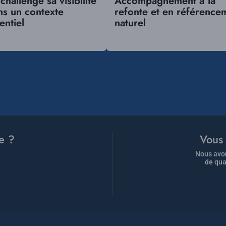
challenge sa visibilité
Accompagnement à la
s un contexte
refonte et en référence
entiel
naturel
e ?
Vous 
Nous avon
de qua