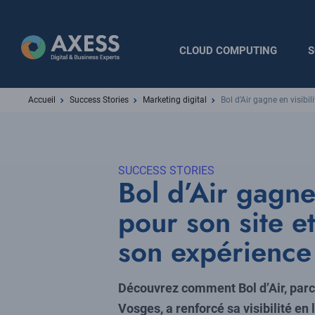
Aller
au
contenu
Navigation
CLOUD COMPUTING
S
principal
principale
Fil
Accueil
Success Stories
Marketing digital
Bol d’Air gagne en visibil
d'Ariane
SUCCESS STORIES
Bol d’Air gagne 
pour son site e
son expérience 
Découvrez comment Bol d’Air, parc
Vosges, a renforcé sa visibilité en 