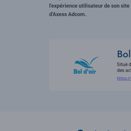
l'expérience utilisateur de son site
d'Axess Adcom.
Référence
client
Tit
Bol
Descri
Situé 
des act
Lien
https:/
vers
site
client
Corps
de