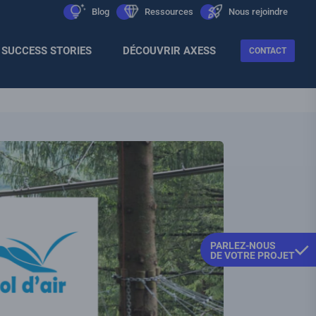
Men
icon
Blog
icon
Ressources
icon
Nous rejoindre
Sec
SUCCESS STORIES
DÉCOUVRIR AXESS
CONTACT
PARLEZ-NOUS
DE VOTRE PROJET