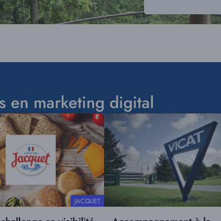
s en marketing digital
Visuel
principal
RÉFÉRENCE
JACQUET
CLIENT