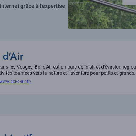
 internet grâce à l'expertise
le
 d'Air
ption
dans les Vosges, Bol d’Air est un parc de loisir et d’évasion regr
ivités tournées vers la nature et l’aventure pour petits et grands.
/www.bol-d-air.fr/