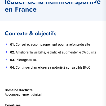
leader de la nutrition sportive
en France
Corps
Contexte & objectifs
de
la
page
01.
Conseil et accompagnement pour la refonte du site
02.
Améliorer la visibilité, le trafic et augmenter le CA du site
03.
Pilotage au ROI
04.
Continuer d’améliorer sa notoriété sur sa cible BtoC
Domaine d'activité
Accompagnement digital
Expertises