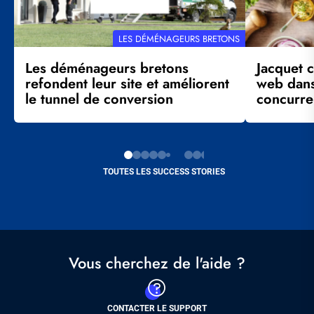
RÉFÉRENCE
LES DÉMÉNAGEURS BRETONS
CLIENT
Les déménageurs bretons
Jacquet c
refondent leur site et améliorent
web dans
le tunnel de conversion
concurre
TOUTES LES SUCCESS STORIES
Vous cherchez de l'aide ?
CONTACTER LE SUPPORT