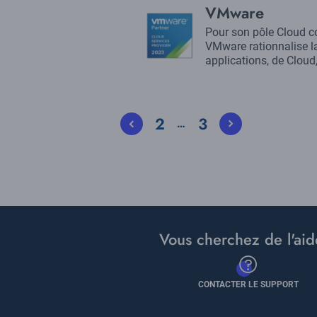
Title
VMware
Logo
Description
Pour son pôle Cloud co
VMware rationnalise l
applications, de Cloud,
Pagination
2
3
…
Current
Page
page
Vous cherchez de l'aid
CONTACTER LE SUPPORT