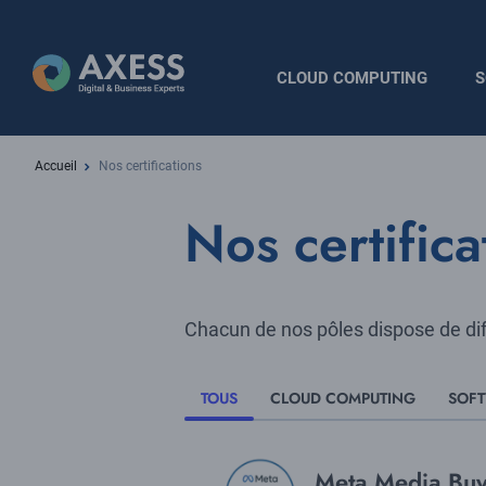
Aller
au
contenu
Navigation
CLOUD COMPUTING
S
principal
principale
Fil
Accueil
Nos certifications
d'Ariane
Nos certifica
Chacun de nos pôles dispose de diff
TOUS
CLOUD COMPUTING
SOF
Logo
Title
Meta Media Buy