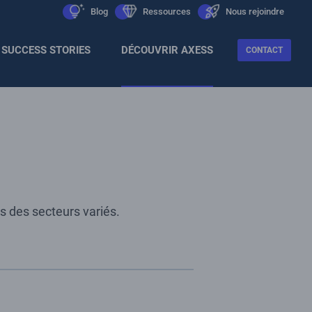
Men
icon
Blog
icon
Ressources
icon
Nous rejoindre
Sec
SUCCESS STORIES
DÉCOUVRIR AXESS
CONTACT
s des secteurs variés.