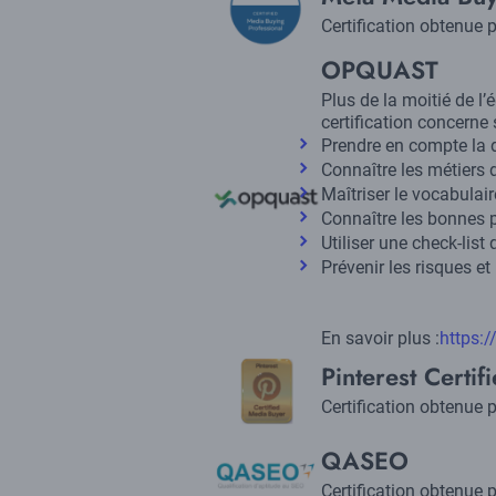
Description
Certification obtenue
Title
OPQUAST
Description
Plus de la moitié de 
certification concerne 
Prendre en compte la di
Connaître les métiers 
Logo
Maîtriser le vocabulai
Connaître les bonnes pr
Utiliser une check-list
Prévenir les risques et
En savoir plus :
Lien
https:
Logo
Title
Pinterest Certi
Description
Certification obtenue
Logo
Title
QASEO
Description
Certification obtenue 