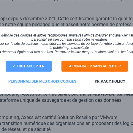
iopi depuis décembre 2021. Cette certification garantit la qualit
de notre équipe pédagogique et assoit notre position de professi
dépose des cookies et autres technologies similaires afin de mesurer et d’analyser l’au
personnaliser son contenu selon votre navigation,
s agréments SESAM-Vitale (2012), SCOR (2015), ADRi (2018) et e
r sur le site du contenu multimédia via les services de partage de vidéo, réaliser du ci
la publicité personnalisée.
 déposent également des cookies. Retrouvez la liste des partenaires ainsi que les fina
mputing, Axess est certifié Gold Partner Network Security par S
TOUT ACCEPTER
CONTINUER SANS ACCEPTER
sécurité des infrastructures digitales, Stormshield propose de
ciper les attaques et protéger les infrastructures digitales.
PERSONNALISER MES CHOIX COOKIES
PRIVACY POLICY
omputing, Axess est certifié
Silver Cloud and Service Provider par Vee
teforme unique de sauvegarde et de gestion des données.
mputing, Axess est certifié Solution Reselle par VMware.
a transition numérique des organisations en proposant des logic
 de réseau et de sécurité.