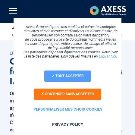
Aller
au
contenu
principal
Axess Groupe dépose des cookies et autres technologies
Fil
Accueil
Livres blancs
Marketing digital
similaires afin de mesurer et d’analyser l’audience du site, de
d'Ariane
personnaliser son contenu selon votre navigation,
Ce que vos concurrents font déjà dans les réponses IA… et pas vous.
de vous proposer sur le site du contenu multimédia via les
services de partage de vidéo, réaliser du ciblage et afficher
de la publicité personnalisée.
Ses partenaires déposent également des cookies. Retrouvez
LIVRE BLANC
la liste des partenaires ainsi que les finalités en
cliquant ici
.
Ce que vos concurrents
font déjà dans les réponses
TOUT ACCEPTER
IA… et pas vous.
Chapo
Ouvrez ChatGPT. Tapez la question que votre
CONTINUER SANS ACCEPTER
meilleur client vous a posée avant de signer. Qui
apparaît dans la réponse ? Si ce n'est pas vous, ce
PERSONNALISER MES CHOIX COOKIES
n'est pas un problème de budget ni de notoriété.
C'est un problème de lisibilité, et bonne nouvelle il
PRIVACY POLICY
est réglable ! Ce livre blanc vous explique comment.