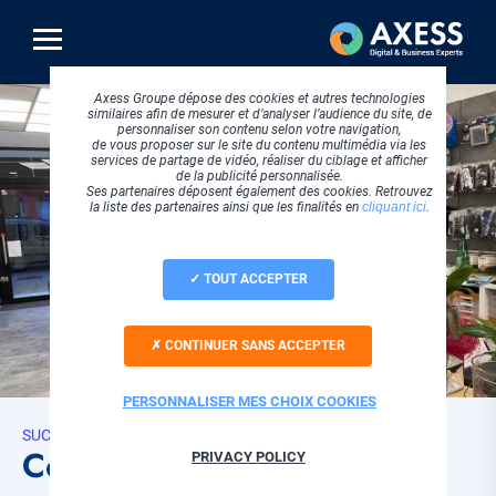
Aller
au
contenu
principal
Axess Groupe dépose des cookies et autres technologies
similaires afin de mesurer et d’analyser l’audience du site, de
personnaliser son contenu selon votre navigation,
de vous proposer sur le site du contenu multimédia via les
services de partage de vidéo, réaliser du ciblage et afficher
de la publicité personnalisée.
Ses partenaires déposent également des cookies. Retrouvez
la liste des partenaires ainsi que les finalités en
cliquant ici
.
TOUT ACCEPTER
CONTINUER SANS ACCEPTER
PERSONNALISER MES CHOIX COOKIES
SUCCESS STORIES
Comment SUD Optique a
PRIVACY POLICY