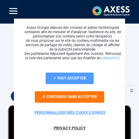
Aller
au
contenu
principal
Axess Groupe dépose des cookies et autres technologies
similaires afin de mesurer et d’analyser l’audience du site, de
Fil
Accueil
Success stories
personnaliser son contenu selon votre navigation,
d'Ariane
de vous proposer sur le site du contenu multimédia via les
services de partage de vidéo, réaliser du ciblage et afficher
de la publicité personnalisée.
Ses partenaires déposent également des cookies. Retrouvez
la liste des partenaires ainsi que les finalités en
cliquant ici
.
Success stories
TOUT ACCEPTER
Cloud et hébergement
Conception web
Data
Tous
CONTINUER SANS ACCEPTER
Visuel
PERSONNALISER MES CHOIX COOKIES
principal
PRIVACY POLICY