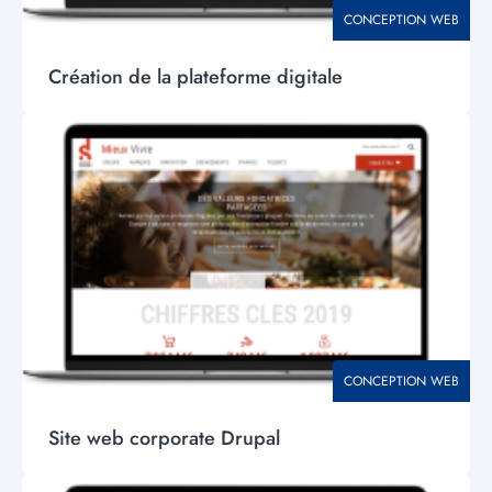
THÉMATIQUE
CONCEPTION WEB
Création de la plateforme digitale
Visuel
principal
THÉMATIQUE
CONCEPTION WEB
Site web corporate Drupal
Visuel