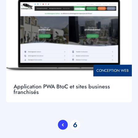
principal
THÉMATIQUE
CONCEPTION WEB
Application PWA BtoC et sites business
franchisés
Pagination
6
Current
page